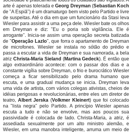
arte é apenas tolerada e
Georg Dreyman
(
Sebastian Koch
de "A Espiã") é um dramaturgo bem visto pelo Partido e livre
de suspeitas. Até o dia em que um funcionário da Stasi leva
Wiesler para assistir a uma peça dele. Wiesler bate os olhos
em Dreyman e diz: "Eu o poria sob vigilância. Ele é
arrogante". Inicia-se assim uma operação secreta batizada
de "
Operação Lazlo
", que forra o apartamento de Dreyman
de microfones. Wiesler se instala no sótão do prédio e
passa a escutar a vida de Dreyman e sua namorada, a bela
atriz
Christa-Maria Sieland
(
Martina Gedeck
). É então que
algo extraordinário acontece: com o passar dos dias e a
constante vigília sobre Dreyman, o frio e burocrático Wiesler
começa a ficar sensibilizado pelo drama humano que
escuta, e uma gradual mudança se inicia. Dreyman leva
uma vida de artista, com vários colegas ativistas, cheios de
idéias perigosas e revolucionárias, entre eles um diretor de
teatro,
Albert Jerska
(
Volkmer Kleinert
) que foi colocado
na "lista negra" pelo Partido. A princípio Wiesler apenas
escuta a tudo e não se envolve, mas aos poucos sua
passividade é colocada de lado. Christa-Maria, a atriz, é
assediada sexualmente por um alto ministro alemão, e
Wiesler, em uma manobra inteligente, arruma um meio de