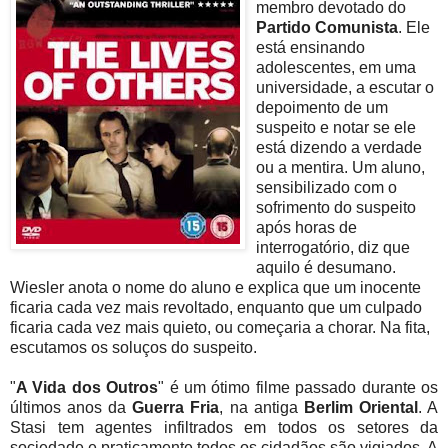
membro devotado do
Partido Comunista
. Ele
está ensinando
adolescentes, em uma
universidade, a escutar o
depoimento de um
suspeito e notar se ele
está dizendo a verdade
ou a mentira. Um aluno,
sensibilizado com o
sofrimento do suspeito
após horas de
interrogatório, diz que
aquilo é desumano.
Wiesler anota o nome do aluno e explica que um inocente
ficaria cada vez mais revoltado, enquanto que um culpado
ficaria cada vez mais quieto, ou começaria a chorar. Na fita,
escutamos os soluços do suspeito.
"
A Vida dos Outros
" é um ótimo filme passado durante os
últimos anos da
Guerra Fria
, na antiga
Berlim Oriental
. A
Stasi tem agentes infiltrados em todos os setores da
sociedade e praticamente todos os cidadãos são vigiados. A