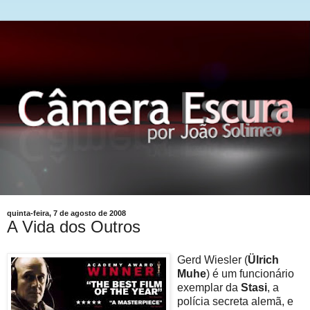
quinta-feira, 7 de agosto de 2008
A Vida dos Outros
Gerd Wiesler (
Ülrich
Muhe
) é um funcionário
exemplar da
Stasi
, a
polícia secreta alemã, e