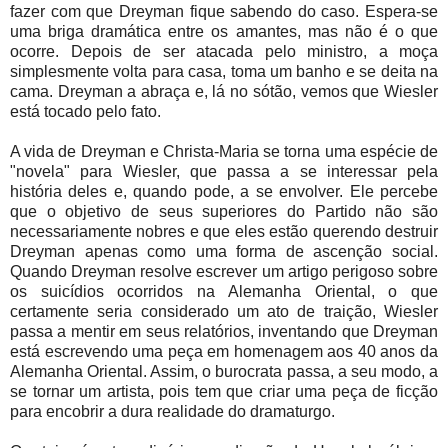
fazer com que Dreyman fique sabendo do caso. Espera-se
uma briga dramática entre os amantes, mas não é o que
ocorre. Depois de ser atacada pelo ministro, a moça
simplesmente volta para casa, toma um banho e se deita na
cama. Dreyman a abraça e, lá no sótão, vemos que Wiesler
está tocado pelo fato.
A vida de Dreyman e Christa-Maria se torna uma espécie de
"novela" para Wiesler, que passa a se interessar pela
história deles e, quando pode, a se envolver. Ele percebe
que o objetivo de seus superiores do Partido não são
necessariamente nobres e que eles estão querendo destruir
Dreyman apenas como uma forma de ascenção social.
Quando Dreyman resolve escrever um artigo perigoso sobre
os suicídios ocorridos na Alemanha Oriental, o que
certamente seria considerado um ato de traição, Wiesler
passa a mentir em seus relatórios, inventando que Dreyman
está escrevendo uma peça em homenagem aos 40 anos da
Alemanha Oriental. Assim, o burocrata passa, a seu modo, a
se tornar um artista, pois tem que criar uma peça de ficção
para encobrir a dura realidade do dramaturgo.