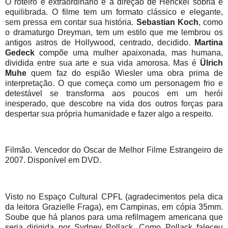
O roteiro é extraordinário e a direção de Henckel sóbria e
equilibrada. O filme tem um formato clássico e elegante,
sem pressa em contar sua história.
Sebastian Koch
, como
o dramaturgo Dreyman, tem um estilo que me lembrou os
antigos astros de Hollywood, centrado, decidido.
Martina
Gedeck
compõe uma mulher apaixonada, mas humana,
dividida entre sua arte e sua vida amorosa. Mas é
Ülrich
Muhe
quem faz do espião Wiesler uma obra prima de
interpretação. O que começa como um personagem frio e
detestável se transforma aos poucos em um herói
inesperado, que descobre na vida dos outros forças para
despertar sua própria humanidade e fazer algo a respeito.
Filmão. Vencedor do Oscar de Melhor Filme Estrangeiro de
2007. Disponível em DVD.
Visto no Espaço Cultural CPFL (agradecimentos pela dica
da leitora Grazielle Fraga), em Campinas, em cópia 35mm.
Soube que há planos para uma refilmagem americana que
seria dirigida por Sydney Pollack. Como Pollack faleceu