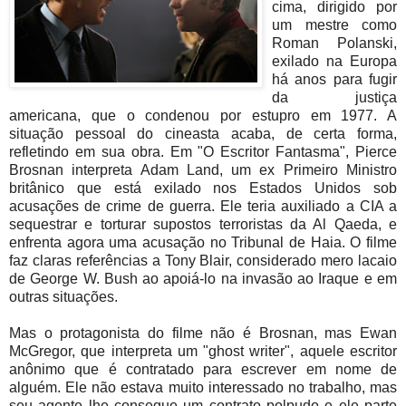
cima, dirigido por
um mestre como
Roman Polanski,
exilado na Europa
há anos para fugir
da justiça
americana, que o condenou por estupro em 1977. A
situação pessoal do cineasta acaba, de certa forma,
refletindo em sua obra. Em "O Escritor Fantasma", Pierce
Brosnan interpreta Adam Land, um ex Primeiro Ministro
britânico que está exilado nos Estados Unidos sob
acusações de crime de guerra. Ele teria auxiliado a CIA a
sequestrar e torturar supostos terroristas da Al Qaeda, e
enfrenta agora uma acusação no Tribunal de Haia. O filme
faz claras referências a Tony Blair, considerado mero lacaio
de George W. Bush ao apoiá-lo na invasão ao Iraque e em
outras situações.
Mas o protagonista do filme não é Brosnan, mas Ewan
McGregor, que interpreta um "ghost writer", aquele escritor
anônimo que é contratado para escrever em nome de
alguém. Ele não estava muito interessado no trabalho, mas
seu agente lhe consegue um contrato polpudo e ele parte