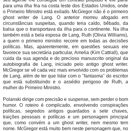
para uma ilha fria na costa leste dos Estados Unidos, onde
o Primeiro Ministro está exilado. McGregor não é o primeiro
ghost writer de Lang. O anterior morreu afogado em
circunstâncias suspeitas, quando teria caído, bêbado, da
balsa que o transportava da ilha para o continente. Na ilha
também está a bela esposa de Lang, Ruth (Olivia Williams),
a quem o primeiro ministro recorre em todas as decisões
políticas. Mas, aparentemente, em questões sexuais ele
favorece sua secretária particular, Amelia (Kim Cattrall), que
cuida da sua agenda e do precioso manuscrito original da
autobiografia de Lang, iniciado pelo antigo ghost writer.
McGregor se vê cada vez mais envolvido com os problemas
de Lang, além de ter que lidar com o "fantasma" do escritor
que está substituindo e o assédio perigoso de Ruth, a
mulher do Primeiro Ministro.
Polanski dirige com precisão e suspense, sem perder o bom
humor. O roteiro é complicado, envolvendo conspirações
políticas, segredos antigos guardados a sete chaves,
traições pessoais e políticas e um personagem principal
que, como convém a um ghost writer, nem mesmo tem
nome. McGregor está muito bem neste personagem que, no