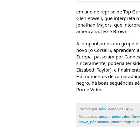
em ano de reprise de Top Gun.
Glen Powell, que interpreta o
Jonathan Majors, que interpr
americana, Jesse Brown.
Acompanhamos um grupo de a
novo (o Corsair), aprendem a
Europa, passeiam por Cannes
sinceramente, poderia ter si
Elizabeth Taylor), e finalment
Há momentos de camaradagem
negro, há boas sequências a
Prime Video.
Postado por
João Solimeo
às
14:12
Marcadores:
amazon prime video
,
Devot
brown
,
joão solimeo
,
jonathan majors
,
To