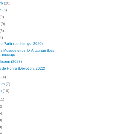
bro
(20)
to
(5)
(9)
o
(9)
(8)
(4)
o Partir (Let him go, 2020)
ês Mosqueteiros: D´Artagnan (Les
is mousqu...
oksoon (2023)
s de Honra (Devotion, 2022)
o
(4)
eiro
(7)
ro
(10)
11)
2)
5)
9)
0)