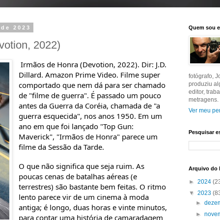
 de 2023
Quem sou 
votion, 2022)
Irmãos de Honra (Devotion, 2022). Dir: J.D.
Dillard. Amazon Prime Video. Filme super
fotógrafo, 
comportado que nem dá para ser chamado
produziu a
editor, tra
de "filme de guerra". É passado um pouco
metragens.
antes da Guerra da Coréia, chamada de "a
Ver meu per
guerra esquecida", nos anos 1950. Em um
ano em que foi lançado "Top Gun:
Pesquisar e
Maverick", "Irmãos de Honra" parece um
filme da Sessão da Tarde.
O que não significa que seja ruim. As
Arquivo do 
poucas cenas de batalhas aéreas (e
►
2024
(2
terrestres) são bastante bem feitas. O ritmo
▼
2023
(8
lento parece vir de um cinema à moda
►
deze
antiga; é longo, duas horas e vinte minutos,
►
nove
para contar uma história de camaradagem