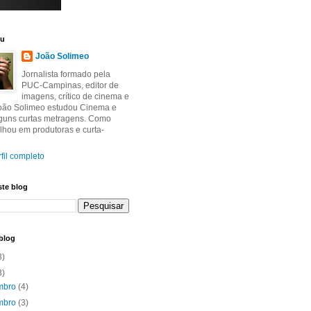
eu
João Solimeo
Jornalista formado pela
PUC-Campinas, editor de
imagens, crítico de cinema e
João Solimeo estudou Cinema e
lguns curtas metragens. Como
balhou em produtoras e curta-
fil completo
ste blog
blog
3)
3)
mbro
(4)
mbro
(3)