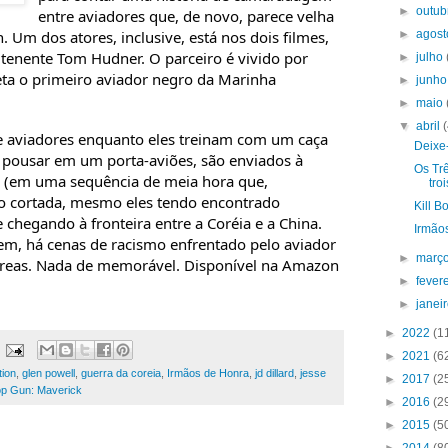
►
outu
entre aviadores que, de novo, parece velha
 Um dos atores, inclusive, está nos dois filmes,
►
agos
 tenente Tom Hudner. O parceiro é vivido por
►
julho
eta o primeiro aviador negro da Marinha
►
junh
►
maio
▼
abril
viadores enquanto eles treinam com um caça
Deixe-
 pousar em um porta-aviões, são enviados à
Os Tr
 (em uma sequência de meia hora que,
tro
do cortada, mesmo eles tendo encontrado
Kill B
e chegando à fronteira entre a Coréia e a China.
Irmão
, há cenas de racismo enfrentado pelo aviador
►
març
éreas. Nada de memorável. Disponível na Amazon
►
fever
►
janei
►
2022
(1
►
2021
(6
ion
,
glen powell
,
guerra da coreia
,
Irmãos de Honra
,
jd dillard
,
jesse
►
2017
(2
p Gun: Maverick
►
2016
(2
►
2015
(5