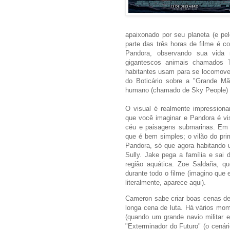
apaixonado por seu planeta (e pel
parte das três horas de filme é 
Pandora, observando sua vida 
gigantescos animais chamados T
habitantes usam para se locomover
do Boticário sobre a "Grande M
humano (chamado de Sky People) é
O visual é realmente impressiona
que você imaginar e Pandora é vis
céu e paisagens submarinas. Em 
que é bem simples; o vilão do prim
Pandora, só que agora habitando u
Sully. Jake pega a família e sai d
região aquática. Zoe Saldaña, q
durante todo o filme (imagino que
literalmente, aparece aqui).
Cameron sabe criar boas cenas de
longa cena de luta. Há vários mome
(quando um grande navio militar 
"Exterminador do Futuro" (o cenári