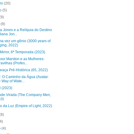
bro
(20)
to
(5)
(9)
o
(9)
a Jones e a Relíquia do Destino
diana Jon...
ma vez um gênio (3000 years of
ging, 2022)
Mirror, 6ª Temporada (2023)
ssor Marston e as Mulheres-
avilhas (Profes...
eaça Pré-Histórica (65, 2022)
r: O Caminho da Água (Avatar:
 Way of Wate...
d (2023)
nde Virada (The Company Men,
10)
o da Luz (Empire of Light, 2022)
(8)
(4)
o
(4)