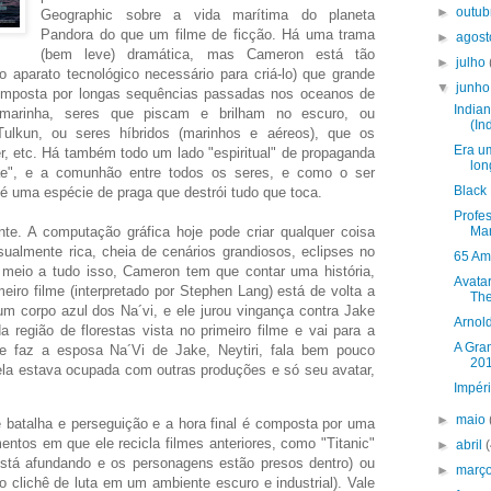
►
outu
Geographic sobre a vida marítima do planeta
Pandora do que um filme de ficção. Há uma trama
►
agos
(bem leve) dramática, mas Cameron está tão
►
julho
o aparato tecnológico necessário para criá-lo) que grande
▼
junh
composta por longas sequências passadas nos oceanos de
Indian
marinha, seres que piscam e brilham no escuro, ou
(In
ulkun, ou seres híbridos (marinhos e aéreos), que os
Era u
, etc. Há também todo um lado "espiritual" de propaganda
lon
ãe", e a comunhão entre todos os seres, e como o ser
Black 
 uma espécie de praga que destrói tudo que toca.
Profe
nte. A computação gráfica hoje pode criar qualquer coisa
Mar
ualmente rica, cheia de cenários grandiosos, eclipses no
65 Am
meio a tudo isso, Cameron tem que contar uma história,
Avata
eiro filme (interpretado por Stephen Lang) está de volta a
The
m corpo azul dos Na´vi, e ele jurou vingança contra Jake
Arnol
a região de florestas vista no primeiro filme e vai para a
A Gra
ue faz a esposa Na´Vi de Jake, Neytiri, fala bem pouco
20
 ela estava ocupada com outras produções e só seu avatar,
Impéri
►
maio
 batalha e perseguição e a hora final é composta por uma
ntos em que ele recicla filmes anteriores, como "Titanic"
►
abril
está afundando e os personagens estão presos dentro) ou
►
març
o clichê de luta em um ambiente escuro e industrial). Vale