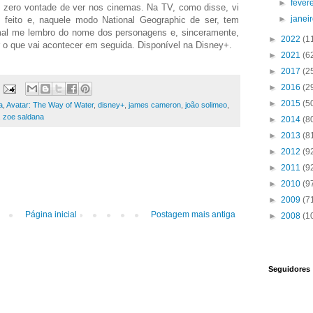
►
fever
e zero vontade de ver nos cinemas. Na TV, como disse, vi
►
janei
 feito e, naquele modo National Geographic de ser, tem
al me lembro do nome dos personagens e, sinceramente,
►
2022
(1
 o que vai acontecer em seguida. Disponível na Disney+.
►
2021
(6
►
2017
(2
►
2016
(2
►
2015
(5
a
,
Avatar: The Way of Water
,
disney+
,
james cameron
,
joão solimeo
,
,
zoe saldana
►
2014
(8
►
2013
(8
►
2012
(9
►
2011
(9
►
2010
(9
►
2009
(7
Página inicial
Postagem mais antiga
►
2008
(1
Seguidores