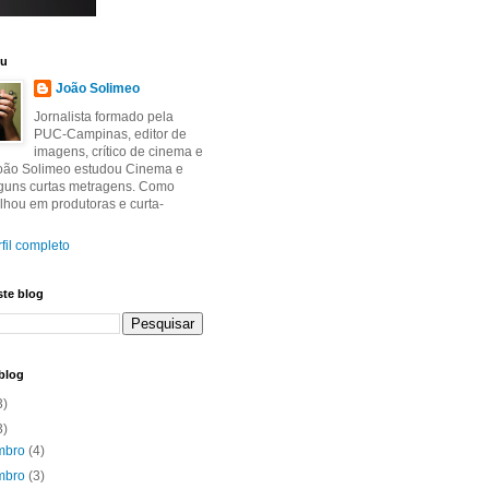
eu
João Solimeo
Jornalista formado pela
PUC-Campinas, editor de
imagens, crítico de cinema e
João Solimeo estudou Cinema e
lguns curtas metragens. Como
balhou em produtoras e curta-
fil completo
ste blog
blog
3)
3)
mbro
(4)
mbro
(3)