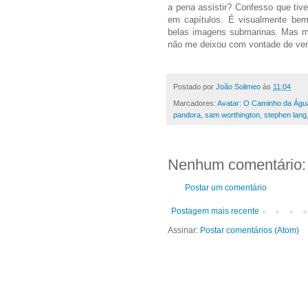
a pena assistir? Confesso que tiv
em capítulos. É visualmente bem
belas imagens submarinas. Mas m
não me deixou com vontade de ver
Postado por
João Solimeo
às
11:04
Marcadores:
Avatar: O Caminho da Águ
pandora
,
sam worthington
,
stephen lang
Nenhum comentário:
Postar um comentário
Postagem mais recente
Assinar:
Postar comentários (Atom)