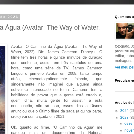
 de 2023
Quem sou 
a Água (Avatar: The Way of Water,
Avatar: O Caminho da Água (Avatar: The Way of
fotógrafo, 
produziu a
Water, 2022). Dir: James Cameron. Disney+. O
editor, tra
filme tem três horas e quinze minutos de duração
metragens.
que, confesso, assisti em três capítulos de uma
Ver meu per
hora, como uma série de TV. James Cameron
lançou o primeiro Avatar em 2009, tanto tempo
atrás, cinematograficamente falando, que
Pesquisar e
sinceramente não imaginei que alguém ainda
estivesse interessado no tema. Cameron tem a
habilidade de provar que a gente está errado e,
quem diria, muita gente foi assistir a esta
Arquivo do 
continuação; não só isso, esses dias a Disney
►
2024
(2
anunciou que o último filme da saga (a quinta parte,
creio) vai ser lançada em 2031.
▼
2023
(8
►
deze
Ok, quanto ao filme. "O Caminho da Água" me
►
nove
pareceu mais um documentário da National