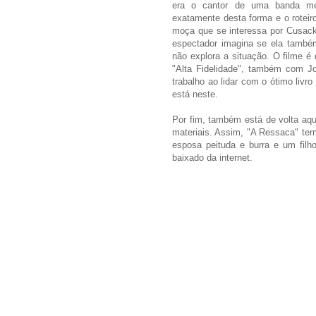
era o cantor de uma banda med
exatamente desta forma e o rotei
moça que se interessa por Cusack
espectador imagina se ela também
não explora a situação. O filme é d
"Alta Fidelidade", também com J
trabalho ao lidar com o ótimo livro
está neste.
Por fim, também está de volta aque
materiais. Assim, "A Ressaca" ter
esposa peituda e burra e um filh
baixado da internet.