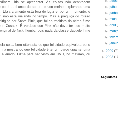
►
agos
íocre, iria se apresentar. As coisas não acontecem
ro perde a chance de ser um pouco melhor explorando uma
►
julho
. Ela claramente está fora de lugar e, por um momento, o
►
junh
 não está viajando no tempo. Mas a preguiça do roteiro
►
maio
irigido por Steve Pink, que foi co-roteirista do ótimo filme
►
abril
ohn Cusack. É verdade que Pink não deve ter tido muito
 original de Nick Hornby, pois nada da classe daquele filme
►
març
►
fever
►
janei
la coisa bem oitentista de que felicidade equivale a bens
mina mostrando que felicidade é ter um barco gigante, uma
►
2009
(7
o alienado. Filme para ser visto em DVD, no máximo, ou
►
2008
(1
Seguidores