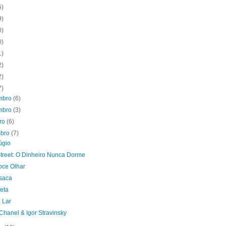
5)
9)
0)
0)
1)
2)
2)
7)
mbro
(6)
mbro
(3)
bro
(6)
mbro
(7)
úgio
Street: O Dinheiro Nunca Dorme
ce Olhar
saca
eta
 Lar
Chanel & Igor Stravinsky