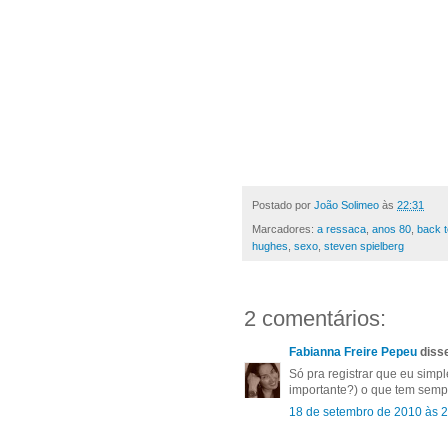
Postado por
João Solimeo
às
22:31
Marcadores:
a ressaca
,
anos 80
,
back t
hughes
,
sexo
,
steven spielberg
2 comentários:
Fabianna Freire Pepeu
disse
Só pra registrar que eu sim
importante?) o que tem semp
18 de setembro de 2010 às 