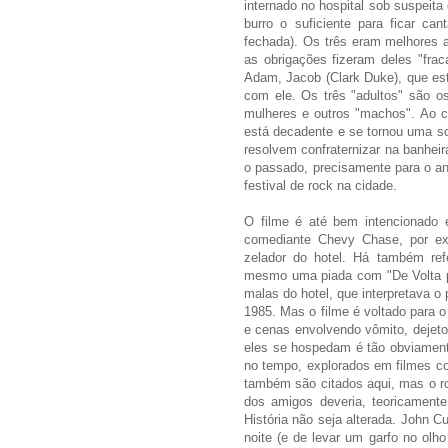
internado no hospital sob suspeita 
burro o suficiente para ficar c
fechada). Os três eram melhores
as obrigações fizeram deles "fr
Adam, Jacob (Clark Duke), que está
com ele. Os três "adultos" são o
mulheres e outros "machos". Ao c
está decadente e se tornou uma so
resolvem confraternizar na banheir
o passado, precisamente para o a
festival de rock na cidade.
O filme é até bem intencionado 
comediante Chevy Chase, por ex
zelador do hotel. Há também ref
mesmo uma piada com "De Volta par
malas do hotel, que interpretava o
1985. Mas o filme é voltado para 
e cenas envolvendo vômito, dejeto
eles se hospedam é tão obviament
no tempo, explorados em filmes co
também são citados aqui, mas o r
dos amigos deveria, teoricament
História não seja alterada. John 
noite (e de levar um garfo no olh