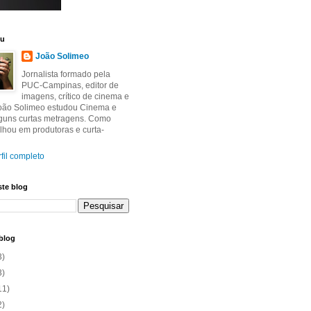
eu
João Solimeo
Jornalista formado pela
PUC-Campinas, editor de
imagens, crítico de cinema e
João Solimeo estudou Cinema e
lguns curtas metragens. Como
balhou em produtoras e curta-
fil completo
ste blog
blog
3)
3)
11)
2)