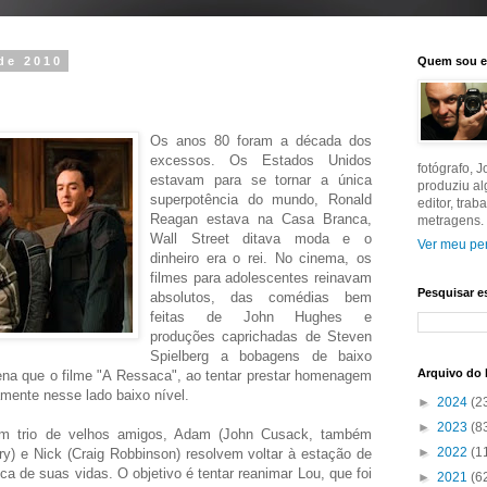
de 2010
Quem sou 
Os anos 80 foram a década dos
excessos. Os Estados Unidos
fotógrafo, 
estavam para se tornar a única
produziu a
superpotência do mundo, Ronald
editor, tra
Reagan estava na Casa Branca,
metragens.
Wall Street ditava moda e o
Ver meu per
dinheiro era o rei. No cinema, os
filmes para adolescentes reinavam
Pesquisar e
absolutos, das comédias bem
feitas de John Hughes e
produções caprichadas de Steven
Spielberg a bobagens de baixo
Arquivo do 
ena que o filme "A Ressaca", ao tentar prestar homenagem
amente nesse lado baixo nível.
►
2024
(2
►
2023
(8
Um trio de velhos amigos, Adam (John Cusack, também
►
2022
(1
ry) e Nick (Craig Robbinson) resolvem voltar à estação de
 de suas vidas. O objetivo é tentar reanimar Lou, que foi
►
2021
(6