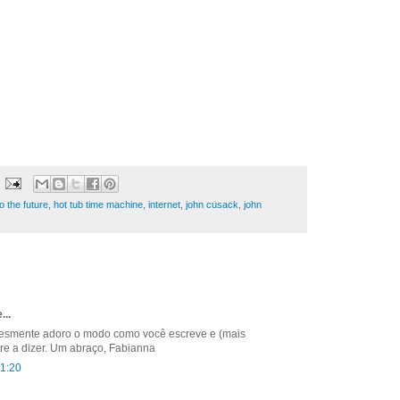
o the future
,
hot tub time machine
,
internet
,
john cusack
,
john
...
plesmente adoro o modo como você escreve e (mais
re a dizer. Um abraço, Fabianna
21:20