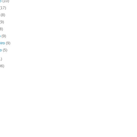
to
(10)
(17)
o
(8)
(9)
(8)
o
(9)
eiro
(9)
ro
(5)
1)
06)