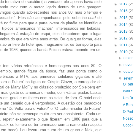
de tentativa de suicídio (na verdade, ele apenas havia sido
►
2017
(2
antando rock com o motor ligado dentro de uma garagem
►
2016
(2
 amigos quando adolescentes nos anos 80, mas o tempo e
acassados". Eles são acompanhados pelo sobrinho
nerd
de
►
2015
(5
 no filme para que a parte jovem da platéia se identifique
►
2014
(8
s típicos americanos "machos", interessados em bebidas,
►
2013
(8
hegarem à estação de esqui, eles descobrem que o lugar
►
2012
(9
mbra do que era vinte anos atrás. De qualquer forma, eles
a ao ar livre do hotel que, magicamente, os transporta para
►
2011
(9
no de 1986, quando a banda Poison estava tocando em um
▼
2010
(9
►
deze
►
nove
e tem várias referências e homenagens aos anos 80. O
emplo, grande figura da época, faz uma ponta como o
►
outu
erências à MTV, aos primeiros celulares gigantes e até
▼
sete
a o Futuro" na figura de Crispin Glover, o carregador de
O Ref
 pai de Marty McFly no clássico produzido por Spielberg em
Wall 
o mau gosto do americano médio, com várias piadas baixas
s em geral e mulheres com os seios de fora. O hotel onde
Um Do
e um cenário que é vergonhoso. A questão dos paradoxos
A Res
mo "De Volta para o Futuro" e "O Exterminador do Futuro"
O Prof
oteiro não se preocupa muito em ser consistente. Cada um
Nosso
e, repetir exatamente o que fizeram em 1986 para que a
Cusack se lembra de ter terminado com a namorada naquela
Coco 
o em troca). Lou levou uma surra de um grupo e Nick, que