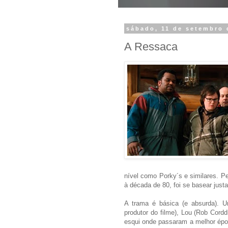
sábado, 11 de setembro 
A Ressaca
nível como Porky´s e similares. P
à década de 80, foi se basear just
A trama é básica (e absurda). 
produtor do filme), Lou (Rob Cordd
esqui onde passaram a melhor época