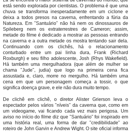
está sendo explorada por cientistas. O problema é que uma
chuva se transforma inesperadamente em um ciclone e
deixa a todos presos na caverna, enfrentando a fúria da
Natureza. Em "Santuário" não há nem os dinossauros de
Spileberg nem os extraterrestres de Cameron; assim,
metade do filme é dedicado a mostrar as pessoas entrando
na caverna e a outra metade os mostra tentando sair dela.
Continuando com os clichês, há o relacionamento
conturbado entre um pai linha dura, Frank (Richard
Roxburgh) e seu filho adolescente, Josh (Rhys Wakefield).
Há também uma mergulhadora (que além de mulher se
chama "Jude", judia) que logo na primeira cena fica
assustada e, claro, morre no mergulho. Há também uma
cena em que um personagem começa a tossir, o que
significa doença grave, e ele não dura muito tempo.
De clichê em clichê, o diretor Alister Grierson leva o
espectador pelos vários "níveis" da caverna que, como em
um videogame, vai ficando cada vez mais perigosa. Um
aviso no início do filme diz que "Santuário" foi inspirado em
uma história real, uma forma de dar "credibilidade" ao
roteiro de John Garvin e Andrew Wight. O site oficial informa