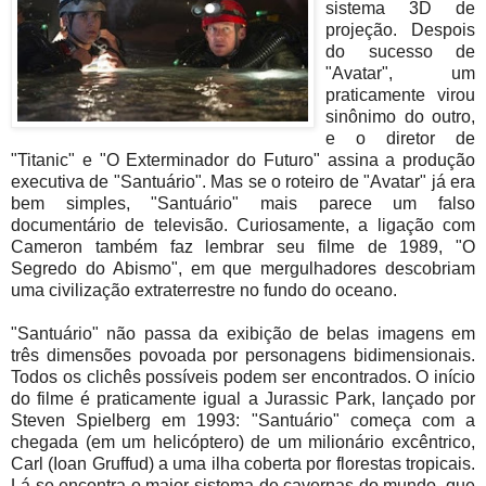
sistema 3D de
projeção. Despois
do sucesso de
"Avatar", um
praticamente virou
sinônimo do outro,
e o diretor de
"Titanic" e "O Exterminador do Futuro" assina a produção
executiva de "Santuário". Mas se o roteiro de "Avatar" já era
bem simples, "Santuário" mais parece um falso
documentário de televisão. Curiosamente, a ligação com
Cameron também faz lembrar seu filme de 1989, "O
Segredo do Abismo", em que mergulhadores descobriam
uma civilização extraterrestre no fundo do oceano.
"Santuário" não passa da exibição de belas imagens em
três dimensões povoada por personagens bidimensionais.
Todos os clichês possíveis podem ser encontrados. O início
do filme é praticamente igual a Jurassic Park, lançado por
Steven Spielberg em 1993: "Santuário" começa com a
chegada (em um helicóptero) de um milionário excêntrico,
Carl (Ioan Gruffud) a uma ilha coberta por florestas tropicais.
Lá se encontra o maior sistema de cavernas do mundo, que