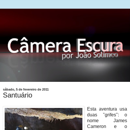
sábado, 5 de fevereiro de 2011
Santuário
Esta aventura usa
duas "grifes": o
nome James
Cameron e o