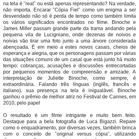
na tela é "real" ou está apenas representando? Na verdade,
não importa. Encarar "Cópia Fiel" como um enigma a ser
desvendado não só é perda de tempo como também limita
os vários significados encontrados no filme. Binoche e
James Miller passam grande parte da trama andando pela
pequena vila de Lucigniano, onde dezenas de noivos e
noivas vão tirar uma foto junto a uma árvore considerada
abençoada. É em meio a estes novos casais, cheios de
esperança e alegria, que os personagens passam por várias
das situações comuns de um casal que está junto há muito
tempo: cobranças, acusações e discussões entrecortadas
por pequenos momentos de compreensão e amizade. A
interpretação de Juliette Binoche, como sempre, é
extraordinária. Falando três línguas (inglês, francês e
italiano), sua presença na tela é inigualável. Binoche
ganhou o prêmio de melhor atriz no Festival de Cannes, em
2010, pelo papel
O resultado é um filme intrigante e muito bem feito.
Destaque para a bela fotografia de Luca Bigazzi. Repare
como o enquadramento, por diversas vezes, também brinca
com o conceito de "original versus cópia", utilizando