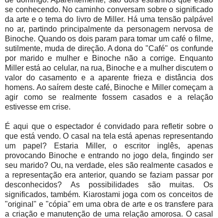
se conhecendo. No caminho conversam sobre o significado
da arte e o tema do livro de Miller. Há uma tensão palpável
no ar, partindo principalmente da personagem nervosa de
Binoche. Quando os dois param para tomar um café o filme,
sutilmente, muda de direção. A dona do "Café" os confunde
por marido e mulher e Binoche não a corrige. Enquanto
Miller está ao celular, na rua, Binoche e a mulher discutem o
valor do casamento e a aparente frieza e distância dos
homens. Ao saírem deste café, Binoche e Miller começam a
agir como se realmente fossem casados e a relação
estivesse em crise.
É aqui que o espectador é convidado para refletir sobre o
que está vendo. O casal na tela está apenas representando
um papel? Estaria Miller, o escritor inglês, apenas
provocando Binoche e entrando no jogo dela, fingindo ser
seu marido? Ou, na verdade, eles são realmente casados e
a representação era anterior, quando se faziam passar por
desconhecidos? As possibilidades são muitas. Os
significados, também. Kiarostami joga com os conceitos de
"original" e "cópia" em uma obra de arte e os transfere para
a criação e manutenção de uma relação amorosa. O casal