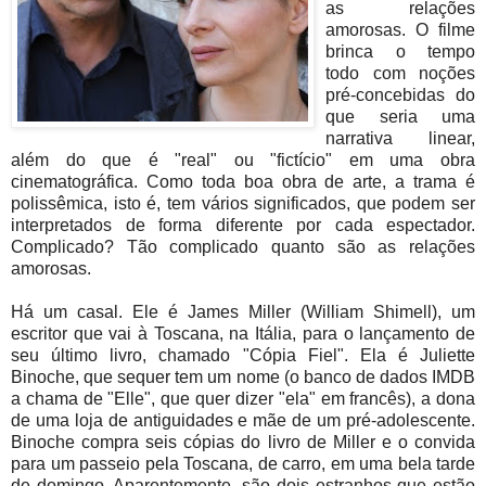
as relações
amorosas. O filme
brinca o tempo
todo com noções
pré-concebidas do
que seria uma
narrativa linear,
além do que é "real" ou "fictício" em uma obra
cinematográfica. Como toda boa obra de arte, a trama é
polissêmica, isto é, tem vários significados, que podem ser
interpretados de forma diferente por cada espectador.
Complicado? Tão complicado quanto são as relações
amorosas.
Há um casal. Ele é James Miller (William Shimell), um
escritor que vai à Toscana, na Itália, para o lançamento de
seu último livro, chamado "Cópia Fiel". Ela é Juliette
Binoche, que sequer tem um nome (o banco de dados IMDB
a chama de "Elle", que quer dizer "ela" em francês), a dona
de uma loja de antiguidades e mãe de um pré-adolescente.
Binoche compra seis cópias do livro de Miller e o convida
para um passeio pela Toscana, de carro, em uma bela tarde
de domingo. Aparentemente, são dois estranhos que estão