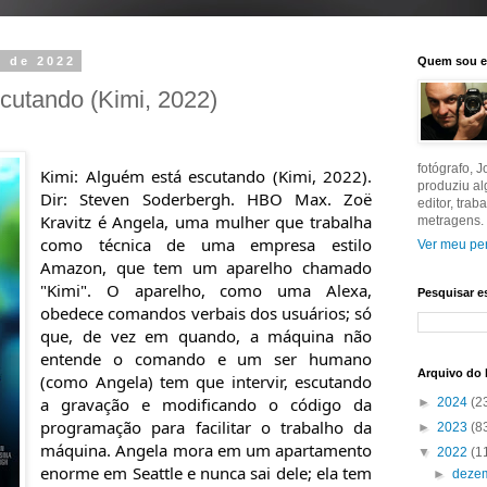
o de 2022
Quem sou 
cutando (Kimi, 2022)
fotógrafo, 
Kimi: Alguém está escutando (Kimi, 2022). 
produziu a
Dir: Steven Soderbergh. HBO Max. Zoë 
editor, tra
Kravitz é Angela, uma mulher que trabalha 
metragens.
como técnica de uma empresa estilo 
Ver meu per
Amazon, que tem um aparelho chamado 
"Kimi". O aparelho, como uma Alexa, 
Pesquisar e
obedece comandos verbais dos usuários; só 
que, de vez em quando, a máquina não 
entende o comando e um ser humano 
Arquivo do 
(como Angela) tem que intervir, escutando 
a gravação e modificando o código da 
►
2024
(2
programação para facilitar o trabalho da 
►
2023
(8
máquina. Angela mora em um apartamento 
▼
2022
(1
enorme em Seattle e nunca sai dele; ela tem 
►
deze