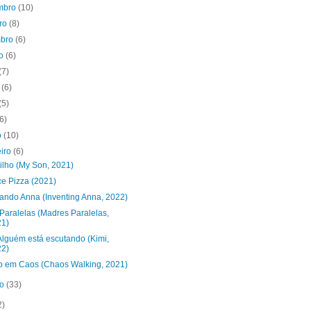
mbro
(10)
bro
(8)
mbro
(6)
to
(6)
(7)
o
(6)
(5)
(6)
o
(10)
eiro
(6)
ilho (My Son, 2021)
ce Pizza (2021)
tando Anna (Inventing Anna, 2022)
Paralelas (Madres Paralelas,
21)
Alguém está escutando (Kimi,
22)
 em Caos (Chaos Walking, 2021)
ro
(33)
2)