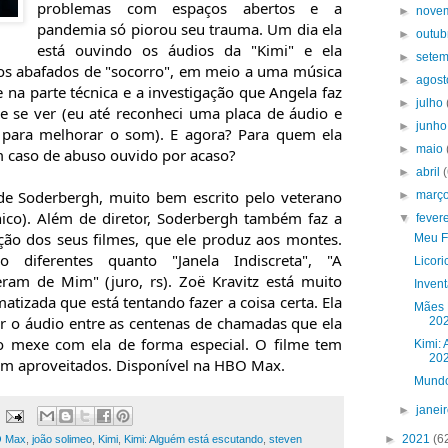
problemas com espaços abertos e a 
►
nove
pandemia só piorou seu trauma. Um dia ela 
►
outu
está ouvindo os áudios da "Kimi" e ela 
►
sete
tos abafados de "socorro", em meio a uma música 
►
agos
na parte técnica e a investigação que Angela faz 
►
julho
 se ver (eu até reconheci uma placa de áudio e 
►
junh
 para melhorar o som). E agora? Para quem ela 
►
maio
m caso de abuso ouvido por acaso?
►
abril
e Soderbergh, muito bem escrito pelo veterano 
►
març
co). Além de diretor, Soderbergh também faz a 
▼
fever
ição dos seus filmes, que ele produz aos montes. 
Meu F
o diferentes quanto "Janela Indiscreta", "A 
Licori
ram de Mim" (juro, rs). Zoë Kravitz está muito 
Inven
zada que está tentando fazer a coisa certa. Ela 
Mães 
 o áudio entre as centenas de chamadas que ela 
20
o mexe com ela de forma especial. O filme tem 
Kimi: 
20
m aproveitados. Disponível na HBO Max.
Mundo
►
janei
►
2021
(6
 Max
,
joão solimeo
,
Kimi
,
Kimi: Alguém está escutando
,
steven