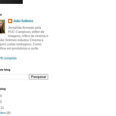
eu
João Solimeo
Jornalista formado pela
PUC-Campinas, editor de
imagens, crítico de cinema e
João Solimeo estudou Cinema e
lguns curtas metragens. Como
balhou em produtoras e curta-
fil completo
ste blog
blog
3)
3)
11)
mbro
(8)