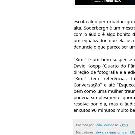
escuta algo perturbador: gri
alta. Soderbergh é um mestre 
com o áudio é algo bonito de
um equalizador que ela usa
denuncia o que parece ser u
"Kimi" é um bom suspense d
David Koepp (Quarto do Pâni
direção de fotografia e a ed
"Kimi" tem referências tã
Conversação" e até "Esquece
bem como uma mulher traumati
poderia simplesmente ignorar
resolve por dia, mas o áudi
enxutos 90 minutos muito be
Postado por
João Solimeo
às
21:53
Marcadores:
alexa
,
cinema
,
crítica
,
HBO