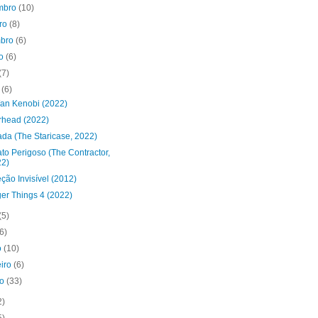
mbro
(10)
bro
(8)
mbro
(6)
to
(6)
(7)
o
(6)
an Kenobi (2022)
rhead (2022)
ada (The Staricase, 2022)
to Perigoso (The Contractor,
22)
ção Invisível (2012)
er Things 4 (2022)
(5)
(6)
o
(10)
eiro
(6)
ro
(33)
2)