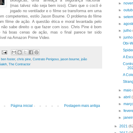
biológicas, uma "ameaça à segurança nacional"
►
nove
(mas talvez não seja bem isso). Claro que o cocô é
►
outu
jogado no ventilador e o filme se transforma em uma
bem competentes, estilo Jason Bourne. O problema do filme
►
sete
m filme de ação. A questão ética e moral levantada pelo
►
agos
e não sabe direito o que fazer com isso. Chris Pine é bom
►
julho
e há boas cenas de ação, mas o final parece ter sido
nível na Amazon Prime Video.
▼
junh
Obi-W
Spide
A Esc
,
ben foster
,
chris pine
,
Contrato Perigoso
,
jason bourne
,
joão
Contra
Saleh
,
The Contractor
20
A Cole
Strang
►
maio
►
abril
►
març
Página inicial
Postagem mais antiga
►
fever
►
janei
►
2021
(6