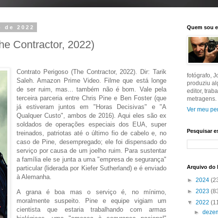
o de 2022
Quem sou 
he Contractor, 2022)
Contrato Perigoso (The Contractor, 2022). Dir: Tarik
fotógrafo, 
Saleh. Amazon Prime Video. Filme que está longe
produziu a
de ser ruim, mas... também não é bom. Vale pela
editor, tra
terceira parceria entre Chris Pine e Ben Foster (que
metragens.
já estiveram juntos em "Horas Decisivas" e "A
Ver meu per
Qualquer Custo", ambos de 2016). Aqui eles são ex
soldados de operações especiais dos EUA, super
Pesquisar e
treinados, patriotas até o último fio de cabelo e, no
caso de Pine, desempregado; ele foi dispensado do
serviço por causa de um joelho ruim. Para sustentar
a família ele se junta a uma "empresa de segurança"
Arquivo do 
particular (liderada por Kiefer Sutherland) e é enviado
à Alemanha.
►
2024
(2
►
2023
(8
A grana é boa mas o serviço é, no mínimo,
moralmente suspeito. Pine e equipe vigiam um
▼
2022
(1
cientista que estaria trabalhando com armas
►
deze