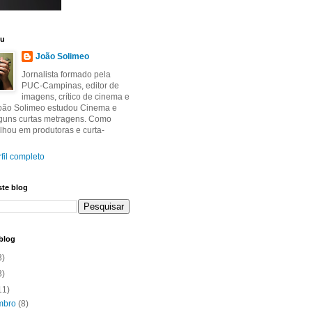
eu
João Solimeo
Jornalista formado pela
PUC-Campinas, editor de
imagens, crítico de cinema e
João Solimeo estudou Cinema e
lguns curtas metragens. Como
balhou em produtoras e curta-
fil completo
ste blog
blog
3)
3)
11)
mbro
(8)