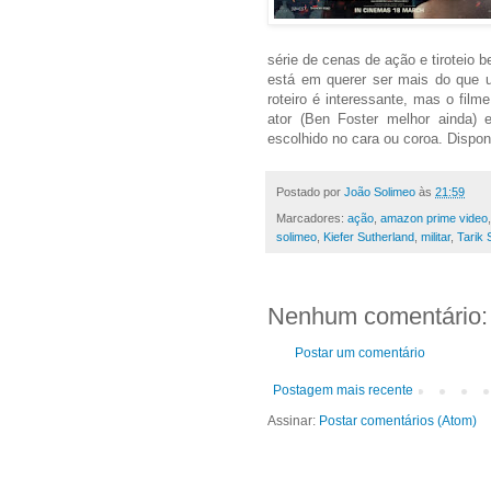
série de cenas de ação e tiroteio 
está em querer ser mais do que u
roteiro é interessante, mas o film
ator (Ben Foster melhor ainda) 
escolhido no cara ou coroa. Dispo
Postado por
João Solimeo
às
21:59
Marcadores:
ação
,
amazon prime video
solimeo
,
Kiefer Sutherland
,
militar
,
Tarik 
Nenhum comentário:
Postar um comentário
Postagem mais recente
Assinar:
Postar comentários (Atom)