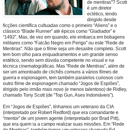
de mentiras”? Scott
é um diretor
eclético, tendo
dirigido desde
ficções científica cultuadas como o primeiro “Aliens” e o
clássico “Blade Runner” até épicos como “Gladiador” e
“1492”. Mas, de vez em quando, ele embarca em bobagens
militares como “Falcão Negro em Perigo” ou este “Rede de
Mentiras”. Não que o filme seja um desastre completo. Scott
tem bom olho para enquadramentos e um grande senso
estético, sendo sem dúvida competente no visual e na
técnica cinematográficas. Mas “Rede de Mentiras”, além de
ser um amontoado de clichês comuns a vários filmes de
guerra e espionagem, tem também paralelos curiosos com
outro filme de espionagem chamado “Jogos de Espiões”,
dirigido pelo irmão mais novo (e menos talentoso) de Ridley,
chamado Tony Scott (de “Top Gun, Ases Indomáveis”).
Em “Jogos de Espiões”, tínhamos um veterano da CIA
(interpretado por Robert Redford) que era comandante e
“mentor” de um jovem agente (interpretado por Brad Pitt),
que era quem ia a campo realizar suas missões. Em “Rede
de Mentiras”, também temos um veterano chamado Ed