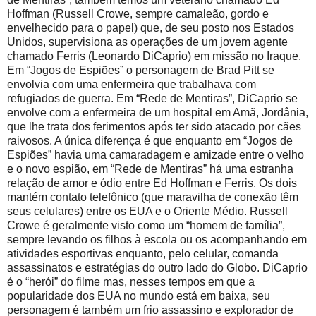
Hoffman (Russell Crowe, sempre camaleão, gordo e
envelhecido para o papel) que, de seu posto nos Estados
Unidos, supervisiona as operações de um jovem agente
chamado Ferris (Leonardo DiCaprio) em missão no Iraque.
Em “Jogos de Espiões” o personagem de Brad Pitt se
envolvia com uma enfermeira que trabalhava com
refugiados de guerra. Em “Rede de Mentiras”, DiCaprio se
envolve com a enfermeira de um hospital em Amã, Jordânia,
que lhe trata dos ferimentos após ter sido atacado por cães
raivosos. A única diferença é que enquanto em “Jogos de
Espiões” havia uma camaradagem e amizade entre o velho
e o novo espião, em “Rede de Mentiras” há uma estranha
relação de amor e ódio entre Ed Hoffman e Ferris. Os dois
mantém contato telefônico (que maravilha de conexão têm
seus celulares) entre os EUA e o Oriente Médio. Russell
Crowe é geralmente visto como um “homem de família”,
sempre levando os filhos à escola ou os acompanhando em
atividades esportivas enquanto, pelo celular, comanda
assassinatos e estratégias do outro lado do Globo. DiCaprio
é o “herói” do filme mas, nesses tempos em que a
popularidade dos EUA no mundo está em baixa, seu
personagem é também um frio assassino e explorador de