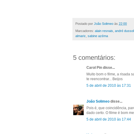
Postado por
João Solimeo
às
22:00
Marcadores:
alain resnais
,
andré dussol
almaric
,
sabine azéma
5 comentários:
Carol Pin disse...
Muito bom o filme, a risada s
te reencontrar... Beijos
5 de abril de 2010 às 17:31
João Solimeo
disse...
Pois é, que coincidência, pa
dado certo. O filme é bom m
5 de abril de 2010 às 17:44