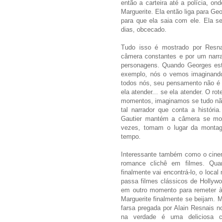
então a carteira até a polícia, on
Marguerite. Ela então liga para Geo
para que ela saia com ele. Ela se
dias, obcecado.
Tudo isso é mostrado por Resn
câmera constantes e por um narr
personagens. Quando Georges está
exemplo, nós o vemos imaginando
todos nós, seu pensamento não é l
ela atender... se ela atender. O ro
momentos, imaginamos se tudo não
tal narrador que conta a história
Gautier mantém a câmera se mo
vezes, tomam o lugar da monta
tempo.
Interessante também como o cine
romance clichê em filmes. Qua
finalmente vai encontrá-lo, o loca
passa filmes clássicos de Hollyw
em outro momento para remeter à
Marguerite finalmente se beijam. 
farsa pregada por Alain Resnais n
na verdade é uma deliciosa c