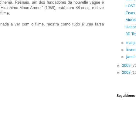
 cinema. Resnais, um dos fundadores da nouvelle vague e
LOST 
 "Hiroshima Moun Amour" (1959), está com 88 anos, e deve
filme.
Ervas
Atraí
m nada a ver com o filme, mostra como tudo é uma farsa
Hanam
3D Toy
►
març
►
fever
►
janei
►
2009
(7
►
2008
(1
Seguidores