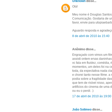
Unknown
disse...
Olá!
Meu nome é Douglas Santos e
Comunicação. Gostaria de um
favor, envie para utopiaeba
Aguardo resposta e agradeço
8 de abril de 2010 às 15:40
Anônimo disse...
Engraçado com vimos um filme
assisti ontem ervas daninhas, 
vc fala em fluidez, comédia, 
momentos, um deles foi na ce
toda, da expectativa nada cla
e chorei tanto nesse filme. 
podia sobre a fragilidade da
que tem de risível nisso, ape
artifícios do cinema de uma d
ou eu o perdi. :)
17 de abril de 2010 às 19:00
João Solimeo
disse...