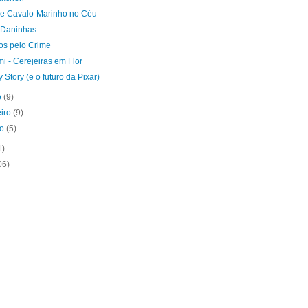
e Cavalo-Marinho no Céu
 Daninhas
dos pelo Crime
i - Cerejeiras em Flor
 Story (e o futuro da Pixar)
o
(9)
eiro
(9)
ro
(5)
1)
06)