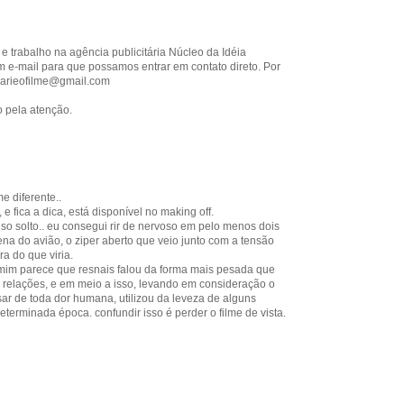
 trabalho na agência publicitária Núcleo da Idéia
 e-mail para que possamos entrar em contato direto. Por
rbarieofilme@gmail.com
 pela atenção.
 diferente..
e fica a dica, está disponível no making off.
riso solto.. eu consegui rir de nervoso em pelo menos dois
na do avião, o ziper aberto que veio junto com a tensão
ra do que viria.
a mim parece que resnais falou da forma mais pesada que
s relações, e em meio a isso, levando em consideração o
sar de toda dor humana, utilizou da leveza de alguns
eterminada época. confundir isso é perder o filme de vista.