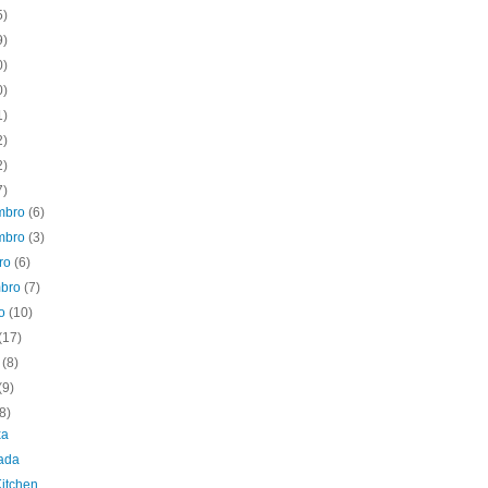
5)
9)
0)
0)
1)
2)
2)
7)
mbro
(6)
mbro
(3)
bro
(6)
mbro
(7)
to
(10)
(17)
o
(8)
(9)
(8)
xa
rada
Kitchen