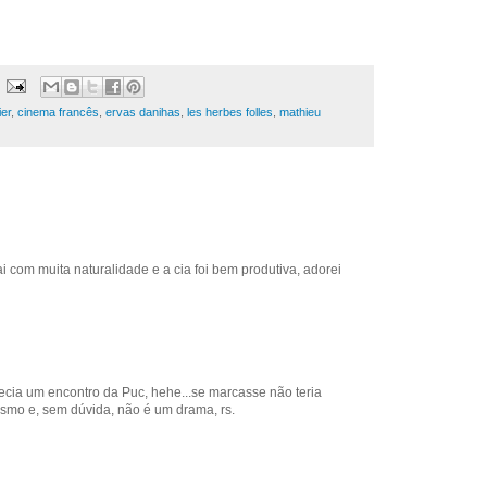
ier
,
cinema francês
,
ervas danihas
,
les herbes folles
,
mathieu
ai com muita naturalidade e a cia foi bem produtiva, adorei
recia um encontro da Puc, hehe...se marcasse não teria
esmo e, sem dúvida, não é um drama, rs.