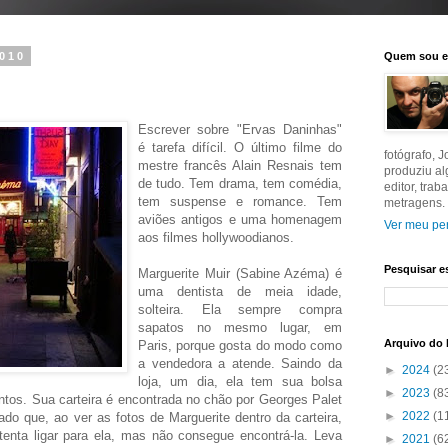
2010
Quem sou 
Escrever sobre "Ervas Daninhas"
é tarefa difícil. O último filme do
fotógrafo, 
mestre francês Alain Resnais tem
produziu a
de tudo. Tem drama, tem comédia,
editor, tra
tem suspense e romance. Tem
metragens.
aviões antigos e uma homenagem
Ver meu per
aos filmes hollywoodianos.
Pesquisar e
Marguerite Muir (Sabine Azéma) é
uma dentista de meia idade,
solteira. Ela sempre compra
sapatos no mesmo lugar, em
Arquivo do 
Paris, porque gosta do modo como
a vendedora a atende. Saindo da
►
2024
(2
loja, um dia, ela tem sua bolsa
►
2023
(8
tos. Sua carteira é encontrada no chão por Georges Palet
►
2022
(1
o que, ao ver as fotos de Marguerite dentro da carteira,
tenta ligar para ela, mas não consegue encontrá-la. Leva
►
2021
(6