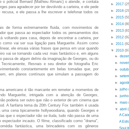
de o policial Bernard (Mathieu Almaric) o atende, e contata
►
2017
(2
rges para agradecer por ter devolvido a carteira, e ele pede
►
2016
(2
 recusa, e ele passa a lhe escrever e telefonar todos os
►
2015
(5
►
2014
(8
ais de forma extremamente fluida, com movimentos de
►
2013
(8
ador que passa ao espectador todos os pensamentos dos
►
2012
(9
 voltando para casa, depois de encontrar a carteira, por
 como vai ser sua ligação para Marguerite. Assim como
►
2011
(9
inear, ele ensaia várias frases que pensa em usar quando
▼
2010
(9
teiro vai se tornando cada vez mais fantástico e, em alguns
►
deze
 passa de algum delírio da imaginação de Georges, ou do
►
nove
. Tecnicamente, Resnais e seu diretor de fotografia Eric
vimentando constantemente em belas tomadas que, por
►
outu
gem, em planos contínuos que simulam a passagem do
►
sete
►
agos
►
julho
ma americano é tão marcante em remeter a momentos de
ndo Marguerite, intrigada com a atenção de Georges,
►
junh
l não poderia ser outro que não o exterior de um cinema que
►
maio
ood. A fanfarra tema da 20th Century Fox também é usada
▼
abril
 uma cena tipicamente hollywoodiana, quando Georges e
A Cai
Mas que o espectador não se iluda, tudo não passa de uma
o espectador incauto. O filme, classificado como "drama",
A Est
omédia fantástica, uma brincadeira com os gêneros
Soul 