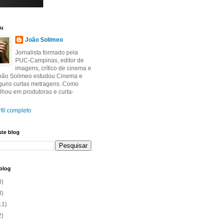
eu
João Solimeo
Jornalista formado pela
PUC-Campinas, editor de
imagens, crítico de cinema e
João Solimeo estudou Cinema e
lguns curtas metragens. Como
balhou em produtoras e curta-
fil completo
ste blog
blog
3)
3)
11)
2)