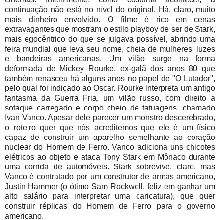
continuação não está no nível do original. Há, claro, muito
mais dinheiro envolvido. O filme é rico em cenas
extravagantes que mostram o estilo playboy de ser de Stark,
mais egocêntrico do que se julgava possível, abrindo uma
feira mundial que leva seu nome, cheia de mulheres, luzes
e bandeiras americanas. Um vilão surge na forma
deformada de Mickey Rourke, ex-galã dos anos 80 que
também renasceu há alguns anos no papel de "O Lutador",
pelo qual foi indicado ao Oscar. Rourke interpreta um antigo
fantasma da Guerra Fria, um vilão russo, com direito a
sotaque carregado e corpo cheio de tatuagens, chamado
Ivan Vanco. Apesar dele parecer um monstro descerebrado,
o roteiro quer que nós acreditemos que ele é um físico
capaz de construir um aparelho semelhante ao coração
nuclear do Homem de Ferro. Vanco adiciona uns chicotes
elétricos ao objeto e ataca Tony Stark em Mônaco durante
uma corrida de automóveis. Stark sobrevive, claro, mas
Vanco é contratado por um construtor de armas americano,
Justin Hammer (o ótimo Sam Rockwell, feliz em ganhar um
alto salário para interpretar uma caricatura), que quer
construir réplicas do Homem de Ferro para o governo
americano.