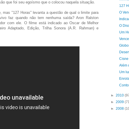
são que foi seu egoísmo que o colocou naquela situação.
127 H
me, mas "127 Horas" levanta a questão de qual o limite para
O Ven
vivo faz quando não tem nenhuma saída? Aron Ralston
Indic
ador com ele. O filme está indicado ao Oscar de Melhor
O Dis
eiro Adaptado, Edição, Trilha Sonora (A.R. Rahman) e
Um Ho
Vence
Globo
Desen
Cisne
Além 
Um lu
Enrol
Conto
►
2010
(9
►
2009
(7
►
2008
(1