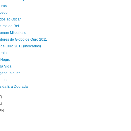
oras
cedor
ados ao Oscar
curso do Rei
mem Misterioso
dores do Globo de Ouro 2011
 de Ouro 2011 (indicados)
rola
 Negro
da Vida
gar qualquer
ados
s da Era Dourada
7)
1)
06)