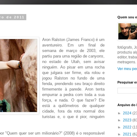
iro de 2011
Quem sou 
Aron Ralston (James Franco) é um
aventureiro. Em um final de
fotógrafo, 
semana de março de 2003, ele
produziu a
partiu para uma região de
canyons
,
editor, tra
no estado de Utah, sem avisar
metragens.
ninguém. Ao pisar em uma rocha
Ver meu per
que julgara ser firme, ela rolou e
jogou Ralston no fundo de uma
Pesquisar e
fenda, prendendo seu braço direito
firmemente à parede. Aron tenta
empurrar a pedra com toda a sua
força, e nada. O que fazer? Ele
Arquivo do 
está a quilômetros de qualquer
cidade, fora da rota normal dos
►
2024
(2
turistas e, o que é pior, ninguém
►
2023
(8
►
2022
(1
or "Quem quer ser um milionário?" (2008) é o responsável
►
2021
(6