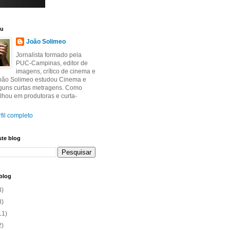
eu
João Solimeo
Jornalista formado pela
PUC-Campinas, editor de
imagens, crítico de cinema e
João Solimeo estudou Cinema e
lguns curtas metragens. Como
balhou em produtoras e curta-
fil completo
ste blog
blog
3)
3)
11)
2)