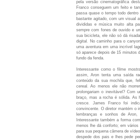
pela versão cinematográfica dest
Franco conseguem um feito e tant
passa quase o tempo todo dentro 
bastante agitado, com um visual a
divididas e música muito alta p
sempre com fones de ouvido e uma
sua bicicleta, ele não só dá ris
digital. No caminho para o canyo
uma aventura em uma incrível lago
só aparece depois de 15 minutos d
fundo da fenda.
Interessante como o filme mostr
assim, Aron tenta uma saída ra
conteúdo da sua mochila que, fe
cereal. Ao menos ele não morre
prolongariam o inevitável? Com u
braço, mas a rocha é sólida. As 
cresce. James Franco foi indi
convincente. O diretor mantém o 
lembranças e sonhos de Aron, 
Interessante também a forma como
menos lhe dá conforto; em vários
para sua pequena câmera de vídeo, 
despede dos pais e lhes pede pe