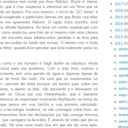
a aventura real vivida por Aron Ralston. Boyle e James
►
2017
(2
o, que é criar suspense e interesse em um filme que se
►
2016
(2
de um buraco. Por isso mesmo, o início de "127 horas" é
té exagerado e publicitário demais em que Boyle usa telas
►
2015
(5
ara nos apresentar Ralston. O rapaz mora sozinho, está
►
2014
(8
 atitude hiperativa. Ao levar um tombo espetacular com
►
2013
(8
ada como ainda tira uma foto de si mesmo com uma câmera
►
2012
(9
n ele encontra duas adolescentes perdidas e as leva para
a escondida no fundo das rochas. O letreiro com o título
▼
2011
(9
e filme, quando Aron percebe que está realmente preso no
►
deze
►
nove
►
outu
a como o ser humano é frágil diante da natureza. Ainda
cional para seu problema. Com a mão livre, explora o
►
sete
lizmente, tem uma garrafa de água e algumas barras de
►
agos
ria de fome tão cedo. Ou será que os mantimentos só
►
julho
m canivete ele tenta escavar um buraco para soltar seu
►
junh
horas, e depois os dias, vão passando e o desespero só
cado ao Oscar por sua interpretação, que é bastante
►
maio
interesse do espectador mostrando flashbacks na forma de
►
abril
que pensa em sua família e sua primeira namorada.
►
març
 a tecnologia moderna, se não consegue soltar Aron, ao
 momentos Aron faz declarações (ou fala consigo mesmo)
►
fever
que carregava na bicicleta. É através do vídeo que ele se
▼
janei
rdão. Há uma cena muito boa em que ele faz uma auto-
Minha