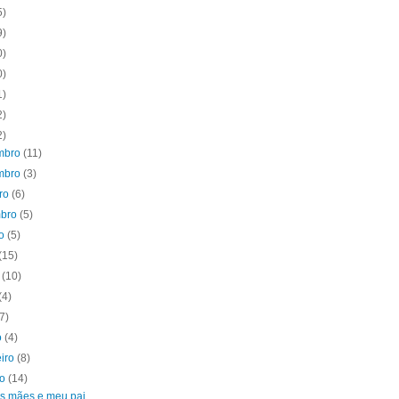
5)
9)
0)
0)
1)
2)
2)
mbro
(11)
mbro
(3)
bro
(6)
mbro
(5)
to
(5)
(15)
o
(10)
(4)
(7)
o
(4)
eiro
(8)
ro
(14)
s mães e meu pai