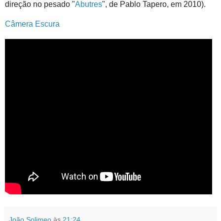
direção no pesado "
Abutres
", de Pablo Tapero, em 2010).
Câmera Escura
João Solimeo
às
21:24