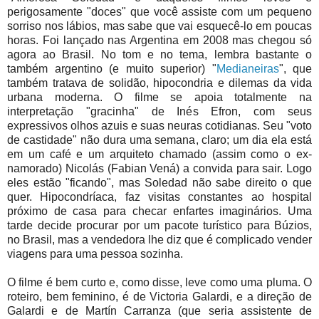
perigosamente "doces" que você assiste com um pequeno
sorriso nos lábios, mas sabe que vai esquecê-lo em poucas
horas. Foi lançado nas Argentina em 2008 mas chegou só
agora ao Brasil. No tom e no tema, lembra bastante o
também argentino (e muito superior) "
Medianeiras
", que
também tratava de solidão, hipocondria e dilemas da vida
urbana moderna. O filme se apoia totalmente na
interpretação "gracinha" de Inés Efron, com seus
expressivos olhos azuis e suas neuras cotidianas. Seu "voto
de castidade" não dura uma semana, claro; um dia ela está
em um café e um arquiteto chamado (assim como o ex-
namorado) Nicolás (Fabian Vená) a convida para sair. Logo
eles estão "ficando", mas Soledad não sabe direito o que
quer. Hipocondríaca, faz visitas constantes ao hospital
próximo de casa para checar enfartes imaginários. Uma
tarde decide procurar por um pacote turístico para Búzios,
no Brasil, mas a vendedora lhe diz que é complicado vender
viagens para uma pessoa sozinha.
O filme é bem curto e, como disse, leve como uma pluma. O
roteiro, bem feminino, é de Victoria Galardi, e a direção de
Galardi e de Martín Carranza (que seria assistente de