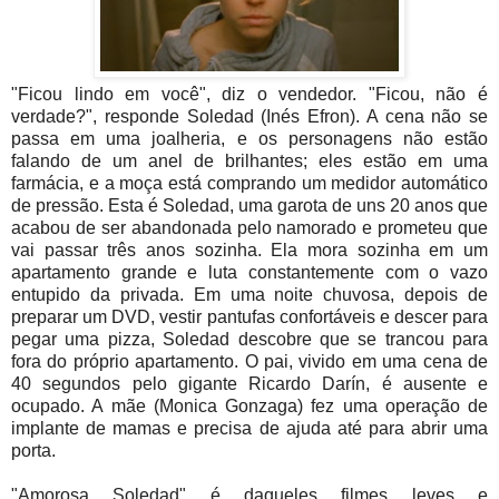
"Ficou lindo em você", diz o vendedor. "Ficou, não é
verdade?", responde Soledad (Inés Efron). A cena não se
passa em uma joalheria, e os personagens não estão
falando de um anel de brilhantes; eles estão em uma
farmácia, e a moça está comprando um medidor automático
de pressão. Esta é Soledad, uma garota de uns 20 anos que
acabou de ser abandonada pelo namorado e prometeu que
vai passar três anos sozinha. Ela mora sozinha em um
apartamento grande e luta constantemente com o vazo
entupido da privada. Em uma noite chuvosa, depois de
preparar um DVD, vestir pantufas confortáveis e descer para
pegar uma pizza, Soledad descobre que se trancou para
fora do próprio apartamento. O pai, vivido em uma cena de
40 segundos pelo gigante Ricardo Darín, é ausente e
ocupado. A mãe (Monica Gonzaga) fez uma operação de
implante de mamas e precisa de ajuda até para abrir uma
porta.
"Amorosa Soledad" é daqueles filmes leves e