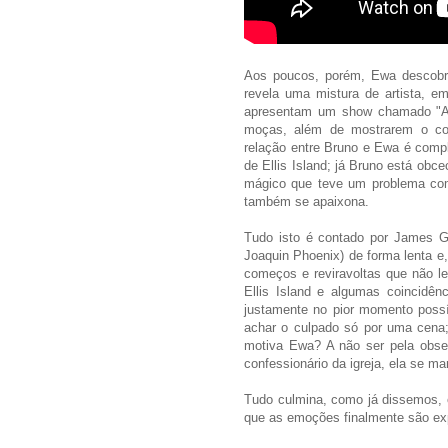
Aos poucos, porém, Ewa descobre
revela uma mistura de artista, e
apresentam um show chamado "As
moças, além de mostrarem o cor
relação entre Bruno e Ewa é compli
de Ellis Island; já Bruno está ob
mágico que teve um problema com
também se apaixona.
Tudo isto é contado por James G
Joaquin Phoenix) de forma lenta e,
começos e reviravoltas que não l
Ellis Island e algumas coincidê
justamente no pior momento possí
achar o culpado só por uma cena;
motiva Ewa? A não ser pela obse
confessionário da igreja, ela se ma
Tudo culmina, como já dissemos, 
que as emoções finalmente são exp