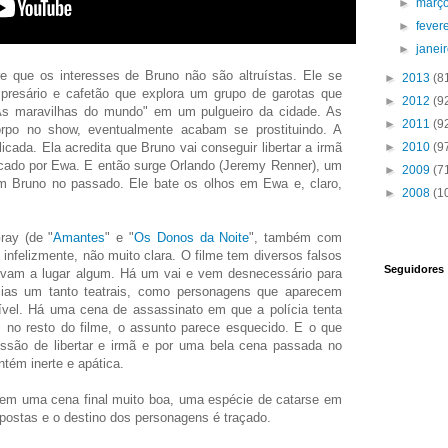
►
març
►
fever
►
janei
 que os interesses de Bruno não são altruístas. Ele se
►
2013
(8
mpresário e cafetão que explora um grupo de garotas que
►
2012
(9
 maravilhas do mundo" em um pulgueiro da cidade. As
►
2011
(9
po no show, eventualmente acabam se prostituindo. A
cada. Ela acredita que Bruno vai conseguir libertar a irmã
►
2010
(9
cecado por Ewa. E então surge Orlando (Jeremy Renner), um
►
2009
(7
 Bruno no passado. Ele bate os olhos em Ewa e, claro,
►
2008
(1
ray (de "
Amantes
" e "
Os Donos da Noite
", também com
 infelizmente, não muito clara. O filme tem diversos falsos
Seguidores
evam a lugar algum. Há um vai e vem desnecessário para
ncias um tanto teatrais, como personagens que aparecem
vel. Há uma cena de assassinato em que a polícia tenta
 no resto do filme, o assunto parece esquecido. E o que
ssão de libertar e irmã e por uma bela cena passada no
ntém inerte e apática.
em uma cena final muito boa, uma espécie de catarse em
ostas e o destino dos personagens é traçado.