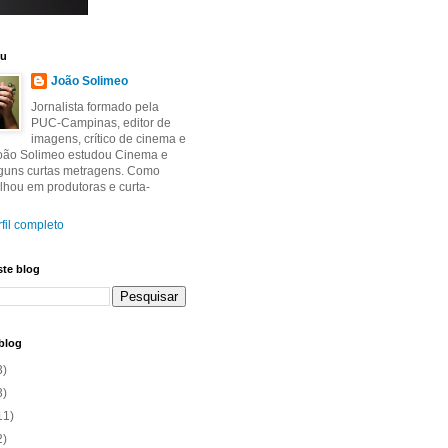
eu
João Solimeo
Jornalista formado pela
PUC-Campinas, editor de
imagens, crítico de cinema e
João Solimeo estudou Cinema e
lguns curtas metragens. Como
balhou em produtoras e curta-
fil completo
ste blog
blog
3)
3)
11)
2)