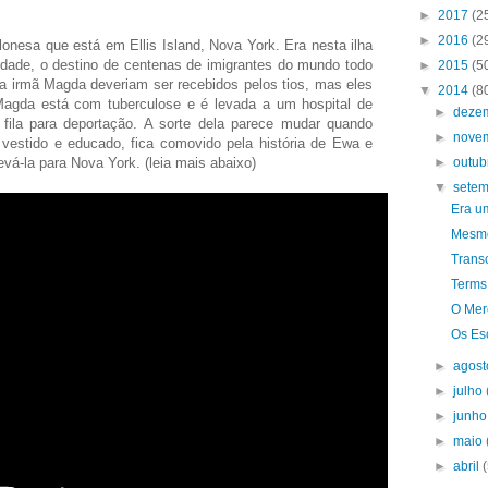
►
2017
(2
►
2016
(2
nesa que está em Ellis Island, Nova York. Era nesta ilha
rdade, o destino de centenas de imigrantes do mundo todo
►
2015
(5
 a irmã Magda deveriam ser recebidos pelos tios, mas eles
▼
2014
(8
Magda está com tuberculose e é levada a um hospital de
►
deze
fila para deportação. A sorte dela parece mudar quando
►
nove
estido e educado, fica comovido pela história de Ewa e
evá-la para Nova York. (leia mais abaixo)
►
outu
▼
sete
Era u
Mesmo
Trans
Terms 
O Mer
Os Es
►
agos
►
julho
►
junh
►
maio
►
abril