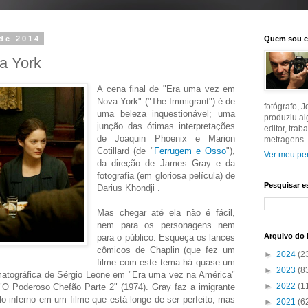
de 2014
Quem sou 
a York
A cena final de "Era uma vez em
Nova York" ("The Immigrant") é de
fotógrafo, 
uma beleza inquestionável; uma
produziu a
junção das ótimas interpretações
editor, tra
de Joaquin Phoenix e Marion
metragens.
Cotillard (de "
Ferrugem e Osso
"),
Ver meu per
da direção de James Gray e da
fotografia (em gloriosa película) de
Pesquisar e
Darius Khondji .
Mas chegar até ela não é fácil,
nem para os personagens nem
Arquivo do 
para o público. Esqueça os lances
cômicos de Chaplin (que fez um
►
2024
(2
filme com este tema há quase um
►
2023
(8
ematográfica de Sérgio Leone em "Era uma vez na América"
►
2022
(1
 Poderoso Chefão Parte 2" (1974). Gray faz a imigrante
lo inferno em um filme que está longe de ser perfeito, mas
►
2021
(6