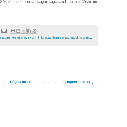
 Só não espere uma viagem agradável até ele. Visto no
era uma vez em nova york
,
imigração
,
james gray
,
joaquin phoenix
,
Página inicial
Postagem mais antiga