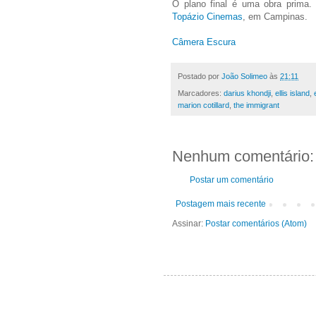
O plano final é uma obra prima.
Topázio Cinemas
, em Campinas.
Câmera Escura
Postado por
João Solimeo
às
21:11
Marcadores:
darius khondji
,
ellis island
,
marion cotillard
,
the immigrant
Nenhum comentário:
Postar um comentário
Postagem mais recente
Assinar:
Postar comentários (Atom)