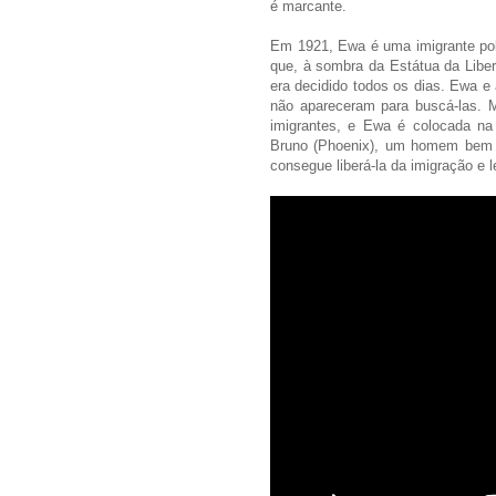
é marcante.
Em 1921, Ewa é uma imigrante polo
que, à sombra da Estátua da Libe
era decidido todos os dias. Ewa e
não apareceram para buscá-las. 
imigrantes, e Ewa é colocada na 
Bruno (Phoenix), um homem bem v
consegue liberá-la da imigração e l