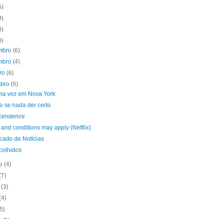
5)
9)
0)
0)
mbro
(6)
mbro
(4)
bro
(6)
mbro
(6)
ma vez em Nova York
 se nada der certo
cendence
and conditions may apply (Netflix)
cado de Notícias
colhidos
to
(4)
(7)
o
(3)
(4)
(5)