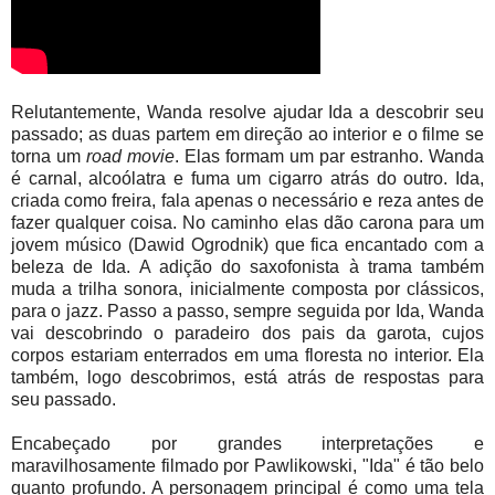
Relutantemente, Wanda resolve ajudar Ida a descobrir seu
passado; as duas partem em direção ao interior e o filme se
torna um
road movie
. Elas formam um par estranho. Wanda
é carnal, alcoólatra e fuma um cigarro atrás do outro. Ida,
criada como freira, fala apenas o necessário e reza antes de
fazer qualquer coisa. No caminho elas dão carona para um
jovem músico (Dawid Ogrodnik) que fica encantado com a
beleza de Ida. A adição do saxofonista à trama também
muda a trilha sonora, inicialmente composta por clássicos,
para o jazz. Passo a passo, sempre seguida por Ida, Wanda
vai descobrindo o paradeiro dos pais da garota, cujos
corpos estariam enterrados em uma floresta no interior. Ela
também, logo descobrimos, está atrás de respostas para
seu passado.
Encabeçado por grandes interpretações e
maravilhosamente filmado por Pawlikowski, "Ida" é tão belo
quanto profundo. A personagem principal é como uma tela