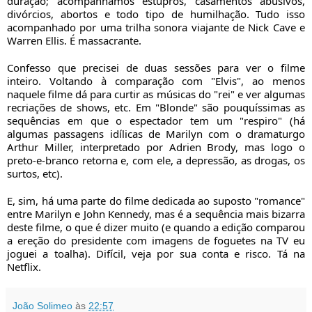
duração; acompanhamos estupros, casamentos abusivos,
divórcios, abortos e todo tipo de humilhação. Tudo isso
acompanhado por uma trilha sonora viajante de Nick Cave e
Warren Ellis. É massacrante.
Confesso que precisei de duas sessões para ver o filme
inteiro. Voltando à comparação com "Elvis", ao menos
naquele filme dá para curtir as músicas do "rei" e ver algumas
recriações de shows, etc. Em "Blonde" são pouquíssimas as
sequências em que o espectador tem um "respiro" (há
algumas passagens idílicas de Marilyn com o dramaturgo
Arthur Miller, interpretado por Adrien Brody, mas logo o
preto-e-branco retorna e, com ele, a depressão, as drogas, os
surtos, etc).
E, sim, há uma parte do filme dedicada ao suposto "romance"
entre Marilyn e John Kennedy, mas é a sequência mais bizarra
deste filme, o que é dizer muito (e quando a edição comparou
a ereção do presidente com imagens de foguetes na TV eu
joguei a toalha). Difícil, veja por sua conta e risco. Tá na
Netflix.
João Solimeo
às
22:57