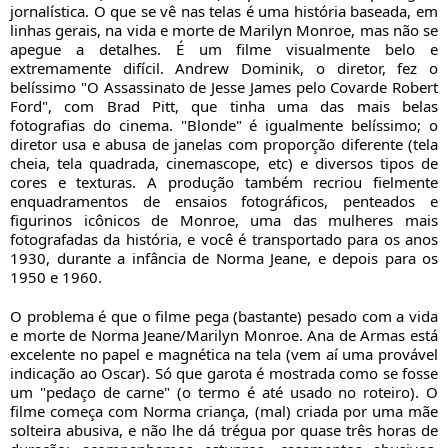
jornalística. O que se vê nas telas é uma história baseada, em
linhas gerais, na vida e morte de Marilyn Monroe, mas não se
apegue a detalhes. É um filme visualmente belo e
extremamente difícil. Andrew Dominik, o diretor, fez o
belíssimo "O Assassinato de Jesse James pelo Covarde Robert
Ford", com Brad Pitt, que tinha uma das mais belas
fotografias do cinema. "Blonde" é igualmente belíssimo; o
diretor usa e abusa de janelas com proporção diferente (tela
cheia, tela quadrada, cinemascope, etc) e diversos tipos de
cores e texturas. A produção também recriou fielmente
enquadramentos de ensaios fotográficos, penteados e
figurinos icônicos de Monroe, uma das mulheres mais
fotografadas da história, e você é transportado para os anos
1930, durante a infância de Norma Jeane, e depois para os
1950 e 1960.
O problema é que o filme pega (bastante) pesado com a vida
e morte de Norma Jeane/Marilyn Monroe. Ana de Armas está
excelente no papel e magnética na tela (vem aí uma provável
indicação ao Oscar). Só que garota é mostrada como se fosse
um "pedaço de carne" (o termo é até usado no roteiro). O
filme começa com Norma criança, (mal) criada por uma mãe
solteira abusiva, e não lhe dá trégua por quase três horas de