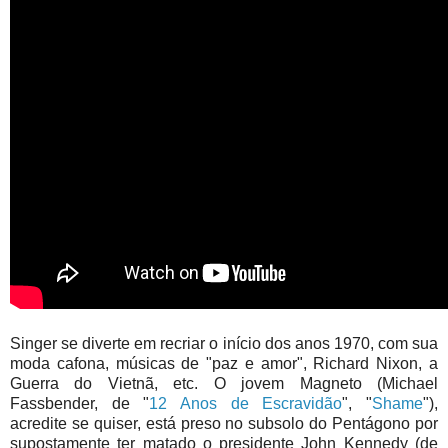
Singer se diverte em recriar o início dos anos 1970, com sua
moda cafona, músicas de "paz e amor", Richard Nixon, a
Guerra do Vietnã, etc. O jovem Magneto (Michael
Fassbender, de "
12 Anos de Escravidão
", "
Shame
"),
acredite se quiser, está preso no subsolo do Pentágono por
supostamente ter matado o presidente John Kennedy (de