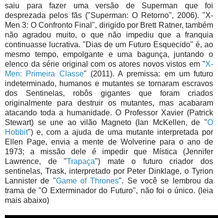
saiu para fazer uma versão de Superman que foi
desprezada pelos fãs ("Superman: O Retorno", 2006). "X-
Men 3: O Confronto Final", dirigido por Brett Ratner, também
não agradou muito, o que não impediu que a franquia
continuasse lucrativa. "Dias de um Futuro Esquecido" é, ao
mesmo tempo, empolgante e uma bagunça, juntando o
elenco da série original com os atores novos vistos em "
X-
Men: Primeira Classe
" (2011). A premissa: em um futuro
indeterminado, humanos e mutantes se tornaram escravos
dos Sentinelas, robôs gigantes que foram criados
originalmente para destruir os mutantes, mas acabaram
atacando toda a humanidade. O Professor Xavier (Patrick
Stewart) se une ao vilão Magneto (Ian McKellen, de "
O
Hobbit
") e, com a ajuda de uma mutante interpretada por
Ellen Page, envia a mente de Wolverine para o ano de
1973; a missão dele é impedir que Mística (Jennifer
Lawrence, de "
Trapaça
") mate o futuro criador dos
sentinelas, Trask, interpretado por Peter Dinklage, o Tyrion
Lannister de "
Game of Thrones
". Se você se lembrou da
trama de "O Exterminador do Futuro", não foi o único. (leia
mais abaixo)