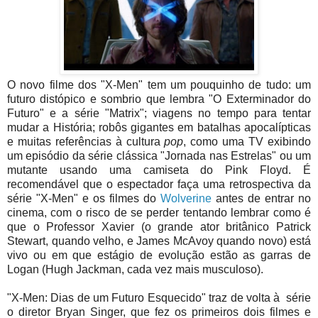
O novo filme dos "X-Men" tem um pouquinho de tudo: um
futuro distópico e sombrio que lembra "O Exterminador do
Futuro" e a série "Matrix"; viagens no tempo para tentar
mudar a História; robôs gigantes em batalhas apocalípticas
e muitas referências à cultura
pop
, como uma TV exibindo
um episódio da série clássica "Jornada nas Estrelas" ou um
mutante usando uma camiseta do Pink Floyd. É
recomendável que o espectador faça uma retrospectiva da
série "X-Men" e os filmes do
Wolverine
antes de entrar no
cinema, com o risco de se perder tentando lembrar como é
que o Professor Xavier (o grande ator britânico Patrick
Stewart, quando velho, e James McAvoy quando novo) está
vivo ou em que estágio de evolução estão as garras de
Logan (Hugh Jackman, cada vez mais musculoso).
"X-Men: Dias de um Futuro Esquecido" traz de volta à série
o diretor Bryan Singer, que fez os primeiros dois filmes e