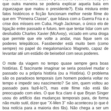
que outra maneira se poderia explicar aquela bala em
ziguezague que matou o presidente?). Esta mistura entre
fatos históricos e ficção funcionam melhor neste filme do
que em "Primeira Classe", que lidava com a Guerra Fria e a
crise dos mísseis em Cuba. Hugh Jackman, o único elo de
ligação entre passado e futuro, tem que tentar lidar com um
desiludido Charles Xavier (McAvoy), viciado em uma droga
que permite que ele volte a andar, mas fique sem os
poderes telepáticos. Fassbender está muito bem (como
sempre) no papel do megalomaníaco Magneto, capaz de
levantar até um estádio de beisebol com seus poderes.
O mote da viagem no tempo quase sempre gera boas
histórias. É fascinante imaginar se seria possível mudar o
passado ou a própria história (ou a História). O problema
são os paradoxos temporais (um homem poderia voltar no
tempo e impedir seu nascimento? Se sim, quem voltou ao
passado para fazê-lo?), mas este filme não está tão
preocupado com eles. O que fica claro é que Bryan Singer
usou do artifício das mudanças temporais para, de forma
não muito sutil, dizer que "X-Men 3" não aconteceu (o que é
boa notícia para a maioria dos fãs). Não chega a ser um