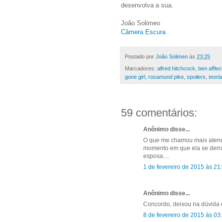
desenvolva a sua.
João Solimeo
Câmera Escura
Postado por
João Solimeo
às
23:25
Marcadores:
alfred hitchcock
,
ben affle
gone girl
,
rosamund pike
,
spoilers
,
teori
59 comentários:
Anônimo disse...
O que me chamou mais atenção
momento em que ela se derra
esposa....
1 de fevereiro de 2015 às 21
Anônimo disse...
Concordo, deixou na dúvida es
8 de fevereiro de 2015 às 03