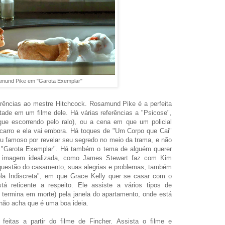
mund Pike em "Garota Exemplar"
erências ao mestre Hitchcock. Rosamund Pike é a perfeita
ntade em um filme dele. Há várias referências a "Psicose",
ue escorrendo pelo ralo), ou a cena em que um policial
carro e ela vai embora. Há toques de "Um Corpo que Cai"
u famoso por revelar seu segredo no meio da trama, e não
 "Garota Exemplar". Há também o tema de alguém querer
m imagem idealizada, como James Stewart faz com Kim
uestão do casamento, suas alegrias e problemas, também
la Indiscreta", em que Grace Kelly quer se casar com o
tá reticente a respeito. Ele assiste a vários tipos de
 termina em morte) pela janela do apartamento, onde está
não acha que é uma boa ideia.
feitas a partir do filme de Fincher. Assista o filme e