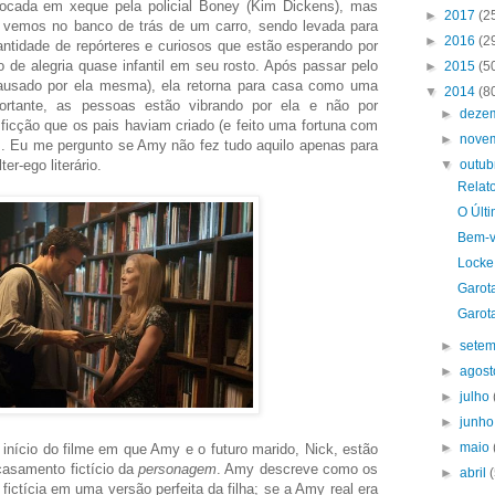
olocada em xeque pela policial Boney (Kim Dickens), mas
►
2017
(2
 vemos no banco de trás de um carro, sendo levada para
►
2016
(2
ntidade de repórteres e curiosos que estão esperando por
de alegria quase infantil em seu rosto. Após passar pelo
►
2015
(5
ausado por ela mesma), ela retorna para casa como uma
▼
2014
(8
ortante, as pessoas estão vibrando por ela e não por
►
deze
icção que os pais haviam criado (e feito uma fortuna com
►
nove
is. Eu me pergunto se Amy não fez tudo aquilo apenas para
er-ego literário.
▼
outu
Relat
O Últ
Bem-v
Locke 
Garot
Garot
►
sete
►
agos
►
julho
►
junh
►
maio
início do filme em que Amy e o futuro marido, Nick, estão
casamento fictício da
personagem
. Amy descreve como os
►
abril
fictícia em uma versão perfeita da filha; se a Amy real era