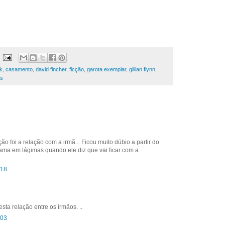
ck
,
casamento
,
david fincher
,
ficção
,
garota exemplar
,
gillian flynn
,
as
 foi a relação com a irmã... Ficou muito dúbio a partir do
ma em lágimas quando ele diz que vai ficar com a
:18
ta relação entre os irmãos. ..
:03