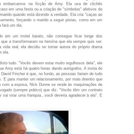
ém embarcamos na ficção de Amy. Ela usa de clichês
caso em uma festa ou a criação de "símbolos" afetivos do
 marido quando está dizendo a verdade. Ela cria "caças ao
asamento, forçando o marido a seguir pistas, como em um
a fará um dia.
 em um motel barato, não consegue ficar longe dos
 que a transformaram na heroína que ela sempre quis ser.
vida real, ela decidiu se tornar autora do próprio drama
m ela.
 disto tudo. "Vocês devem estar muito orgulhosos dela", ele
e Amy está há quatro horas dando autógrafos. A ironia do
de David Fincher é que, no fundo, as pessoas fariam de tudo
. E para manter um relacionamento, por mais doentio que
ou com a esposa, Nick Dunne se rende às maquinações de
vogado (sempre prático) que diz: "Vocês têm um contrato
r vai virar uma franquia...você deveria agradecer à ela". E