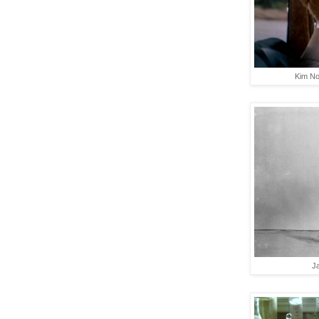
Kim No
Ja