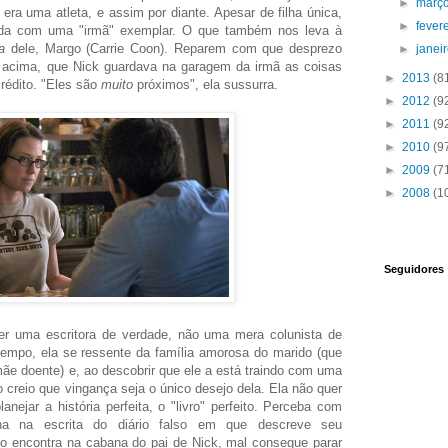
►
març
ra uma atleta, e assim por diante. Apesar de filha única,
►
fever
oda com uma "irmã" exemplar. O que também nos leva à
a
dele, Margo (Carrie Coon). Reparem com que desprezo
►
janei
 acima, que Nick guardava na garagem da irmã as coisas
►
2013
(8
rédito. "Eles são
muito
próximos", ela sussurra.
►
2012
(9
►
2011
(9
►
2010
(9
►
2009
(7
►
2008
(1
Seguidores
ser uma escritora de verdade, não uma mera colunista de
empo, ela se ressente da família amorosa do marido (que
ãe doente) e, ao descobrir que ele a está traindo com uma
o creio que vingança seja o único desejo dela. Ela não quer
nejar a história perfeita, o "livro" perfeito. Perceba com
ulha na escrita do diário falso em que descreve seu
o o encontra na cabana do pai de Nick, mal consegue parar