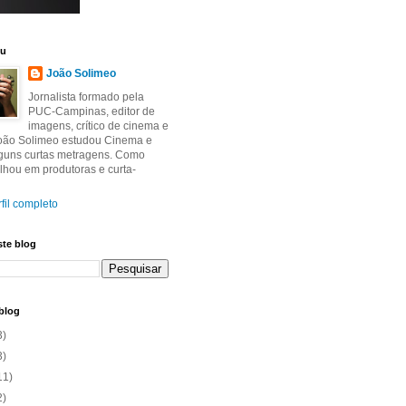
eu
João Solimeo
Jornalista formado pela
PUC-Campinas, editor de
imagens, crítico de cinema e
João Solimeo estudou Cinema e
lguns curtas metragens. Como
balhou em produtoras e curta-
fil completo
ste blog
blog
3)
3)
11)
2)