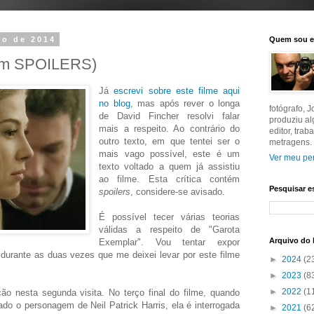
ro de 2014
Quem sou 
com SPOILERS)
Já
escrevi sobre este filme aqui
no blog
, mas após rever o longa
fotógrafo, 
de David Fincher resolvi falar
produziu a
mais a respeito. Ao contrário do
editor, tra
outro texto, em que tentei ser o
metragens.
mais vago possível, este é um
Ver meu per
texto voltado a quem já assistiu
ao filme. Esta crítica contém
Pesquisar e
spoilers
, considere-se avisado.
É possível tecer várias teorias
válidas a respeito de "Garota
Arquivo do 
Exemplar". Vou tentar expor
durante as duas vezes que me deixei levar por este filme
►
2024
(2
►
2023
(8
►
2022
(1
nesta segunda visita. No terço final do filme, quando
do o personagem de Neil Patrick Harris, ela é interrogada
►
2021
(6