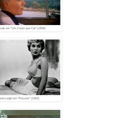
vak em "Um Corpo que Cai" (1958)
net Leigh em "Psicose" (1963)