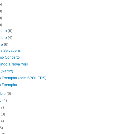
5)
9)
0)
0)
mbro
(6)
mbro
(4)
bro
(6)
os Selvagens
imo Concerto
indo a Nova York
(Netflix)
a Exemplar (com SPOILERS)
a Exemplar
mbro
(6)
to
(4)
(7)
o
(3)
(4)
(5)