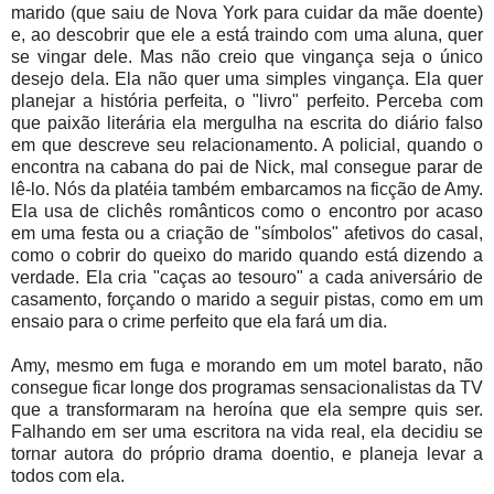
marido (que saiu de Nova York para cuidar da mãe doente)
e, ao descobrir que ele a está traindo com uma aluna, quer
se vingar dele. Mas não creio que vingança seja o único
desejo dela. Ela não quer uma simples vingança. Ela quer
planejar a história perfeita, o "livro" perfeito. Perceba com
que paixão literária ela mergulha na escrita do diário falso
em que descreve seu relacionamento. A policial, quando o
encontra na cabana do pai de Nick, mal consegue parar de
lê-lo. Nós da platéia também embarcamos na ficção de Amy.
Ela usa de clichês românticos como o encontro por acaso
em uma festa ou a criação de "símbolos" afetivos do casal,
como o cobrir do queixo do marido quando está dizendo a
verdade. Ela cria "caças ao tesouro" a cada aniversário de
casamento, forçando o marido a seguir pistas, como em um
ensaio para o crime perfeito que ela fará um dia.
Amy, mesmo em fuga e morando em um motel barato, não
consegue ficar longe dos programas sensacionalistas da TV
que a transformaram na heroína que ela sempre quis ser.
Falhando em ser uma escritora na vida real, ela decidiu se
tornar autora do próprio drama doentio, e planeja levar a
todos com ela.