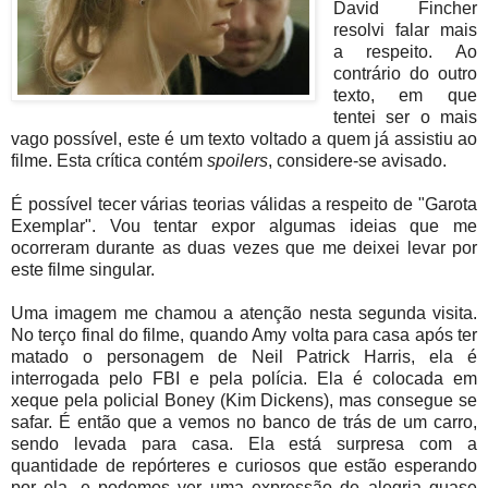
David Fincher
resolvi falar mais
a respeito. Ao
contrário do outro
texto, em que
tentei ser o mais
vago possível, este é um texto voltado a quem já assistiu ao
filme. Esta crítica contém
spoilers
, considere-se avisado.
É possível tecer várias teorias válidas a respeito de "Garota
Exemplar". Vou tentar expor algumas ideias que me
ocorreram durante as duas vezes que me deixei levar por
este filme singular.
Uma imagem me chamou a atenção nesta segunda visita.
No terço final do filme, quando Amy volta para casa após ter
matado o personagem de Neil Patrick Harris, ela é
interrogada pelo FBI e pela polícia. Ela é colocada em
xeque pela policial Boney (Kim Dickens), mas consegue se
safar. É então que a vemos no banco de trás de um carro,
sendo levada para casa. Ela está surpresa com a
quantidade de repórteres e curiosos que estão esperando
por ela, e podemos ver uma expressão de alegria quase