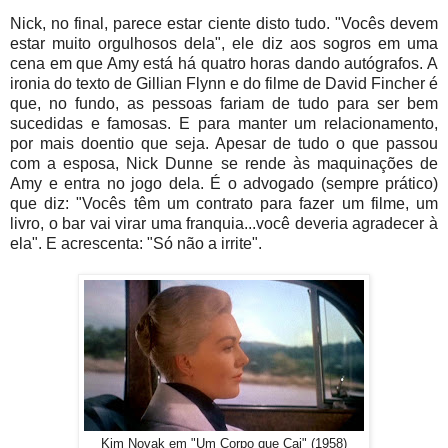
Nick, no final, parece estar ciente disto tudo. "Vocês devem
estar muito orgulhosos dela", ele diz aos sogros em uma
cena em que Amy está há quatro horas dando autógrafos. A
ironia do texto de Gillian Flynn e do filme de David Fincher é
que, no fundo, as pessoas fariam de tudo para ser bem
sucedidas e famosas. E para manter um relacionamento,
por mais doentio que seja. Apesar de tudo o que passou
com a esposa, Nick Dunne se rende às maquinações de
Amy e entra no jogo dela. É o advogado (sempre prático)
que diz: "Vocês têm um contrato para fazer um filme, um
livro, o bar vai virar uma franquia...você deveria agradecer à
ela". E acrescenta: "Só não a irrite".
Kim Novak em "Um Corpo que Cai" (1958)