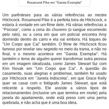
Rosamund Pike em "Garota Exemplar"
Um parênteses para as várias referências ao mestre
Hitchcock. Rosamund Pike é a perfeita loira de Hitchcock, e
estaria à vontade em um filme dele. Há várias referências a
"Psicose", como a cena do chuveiro (o sangue escorrendo
pelo ralo), ou a cena em que um policial encontra Amy
dormindo dentro do carro e ela vai embora. Há toques de
"Um Corpo que Cai" também. O filme de Hitchcock ficou
famoso por revelar seu segredo no meio da trama, e não no
final, e o mesmo acontece em "Garota Exemplar". Há
também o tema de alguém querer transformar outra pessoa
em um imagem idealizada, como James Stewart faz com
Kim Novak em "Um Corpo que Cai". A questão do
casamento, suas alegrias e problemas, também foi usado
por Hitchcock em "Janela Indiscreta", em que Grace Kelly
quer se casar com o fotógrafo James Stewart, que está
reticente a respeito. Ele assiste a vários tipos de
relacionamentos (inclusive um que termina em morte) pela
janela do apartamento, onde está preso com uma perna
quebrada, e não acha que é uma boa ideia.