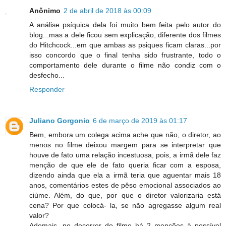
Anônimo
2 de abril de 2018 às 00:09
A análise psíquica dela foi muito bem feita pelo autor do
blog...mas a dele ficou sem explicação, diferente dos filmes
do Hitchcock...em que ambas as psiques ficam claras...por
isso concordo que o final tenha sido frustrante, todo o
comportamento dele durante o filme não condiz com o
desfecho...
Responder
Juliano Gorgonio
6 de março de 2019 às 01:17
Bem, embora um colega acima ache que não, o diretor, ao
menos no filme deixou margem para se interpretar que
houve de fato uma relação incestuosa, pois, a irmã dele faz
menção de que ele de fato queria ficar com a esposa,
dizendo ainda que ela a irmã teria que aguentar mais 18
anos, comentários estes de pêso emocional associados ao
ciúme. Além, do que, por que o diretor valorizaria está
cena? Por que colocá- la, se não agregasse algum real
valor?
Ademais, no decorrer do filme há 2 menções à possível