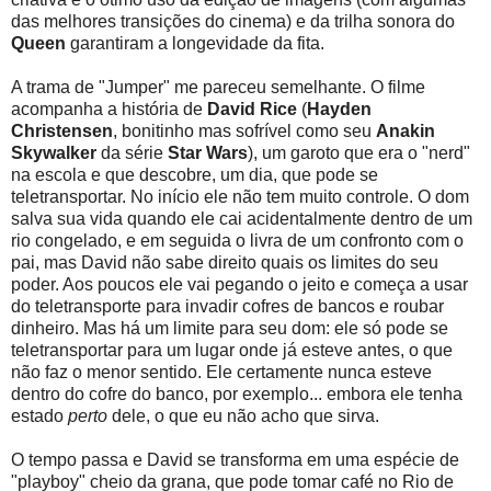
das melhores transições do cinema) e da trilha sonora do
Queen
garantiram a longevidade da fita.
A trama de "Jumper" me pareceu semelhante. O filme
acompanha a história de
David Rice
(
Hayden
Christensen
, bonitinho mas sofrível como seu
Anakin
Skywalker
da série
Star Wars
), um garoto que era o "nerd"
na escola e que descobre, um dia, que pode se
teletransportar. No início ele não tem muito controle. O dom
salva sua vida quando ele cai acidentalmente dentro de um
rio congelado, e em seguida o livra de um confronto com o
pai, mas David não sabe direito quais os limites do seu
poder. Aos poucos ele vai pegando o jeito e começa a usar
do teletransporte para invadir cofres de bancos e roubar
dinheiro. Mas há um limite para seu dom: ele só pode se
teletransportar para um lugar onde já esteve antes, o que
não faz o menor sentido. Ele certamente nunca esteve
dentro do cofre do banco, por exemplo... embora ele tenha
estado
perto
dele, o que eu não acho que sirva.
O tempo passa e David se transforma em uma espécie de
"playboy" cheio da grana, que pode tomar café no Rio de