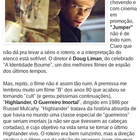
chovendo e
com cinema
em
promoção,
"Jumper"
não é de
todo ruim.
Claro que
não dá pra levar a sério o roteiro, e a interpretação do
elenco está sofrível. O diretor é
Doug Liman
, do celebrado
"A Identidade Bourne", um dos melhores filmes de espião
dos últimos tempos.
Mas, repito, o filme não é assim tão ruim. A premissa me
lembrou muito um filme "B" dos anos 80 que acabou se
tornando "cult" (e gerou péssimas continuações),
"
Highlander, O Guerreiro Imortal
", dirigido em 1986 por
Russel Mulcahy. "Highlander" tratava da história absurda de
que havia no mundo uma classe especial de "guerreiros"
que seriam imortais (a não ser que tivessem as cabeças
cortadas), e cujo objetivo na vida seria se tornar o último
Highlander vivo. O roteiro era bem ruinzinho, mas a direção
criativa e o ótimo uso da edição de imagens (com algumas