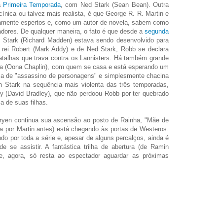
a
Primeira Temporada
, com Ned Stark (Sean Bean). Outra
cínica ou talvez mais realista, é que George R. R. Martin e
mamente espertos e, como um autor de novela, sabem como
dores. De qualquer maneira, o fato é que desde a
segunda
Stark (Richard Madden) estava sendo desenvolvido para
 rei Robert (Mark Addy) e de Ned Stark, Robb se declara
atalhas que trava contra os Lannisters. Há também grande
a (Oona Chaplin), com quem se casa e está esperando um
ama de "assassino de personagens" e simplesmente chacina
 Stark na sequência mais violenta das três temporadas,
y (David Bradley), que não perdoou Robb por ter quebrado
 de suas filhas.
aryen continua sua ascensão ao posto de Rainha, "Mãe de
a por Martin antes) está chegando às portas de Westeros.
o por toda a série e, apesar de alguns percalços, ainda é
e se assistir. A fantástica trilha de abertura (de Ramin
 e, agora, só resta ao espectador aguardar as próximas