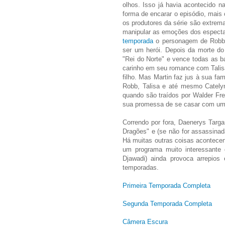
olhos. Isso já havia acontecido n
forma de encarar o episódio, mais 
os produtores da série são extre
manipular as emoções dos especta
temporada
o personagem de Robb 
ser um herói. Depois da morte do
"Rei do Norte" e vence todas as b
carinho em seu romance com Talis
filho. Mas Martin faz jus à sua f
Robb, Talisa e até mesmo Catelyn
quando são traídos por Walder Fre
sua promessa de se casar com uma
Correndo por fora, Daenerys Targ
Dragões" e (se não for assassinad
Há muitas outras coisas acontecend
um programa muito interessante d
Djawadi) ainda provoca arrepios
temporadas.
Primeira Temporada Completa
Segunda Temporada Completa
Câmera Escura