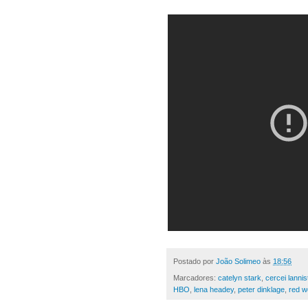
Postado por
João Solimeo
às
18:56
Marcadores:
catelyn stark
,
cercei lannis
HBO
,
lena headey
,
peter dinklage
,
red w