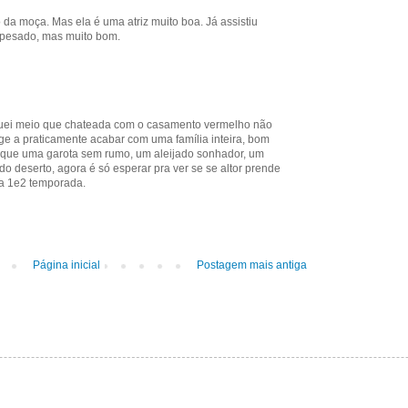
 da moça. Mas ela é uma atriz muito boa. Já assistiu
é pesado, mas muito bom.
quei meio que chateada com o casamento vermelho não
nge a praticamente acabar com uma família inteira, bom
 que uma garota sem rumo, um aleijado sonhador, um
 deserto, agora é só esperar pra ver se se altor prende
a 1e2 temporada.
Página inicial
Postagem mais antiga