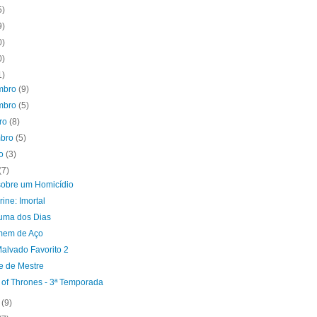
5)
9)
0)
0)
1)
mbro
(9)
mbro
(5)
bro
(8)
mbro
(5)
to
(3)
(7)
sobre um Homicídio
ine: Imortal
uma dos Dias
em de Aço
alvado Favorito 2
e de Mestre
of Thrones - 3ª Temporada
o
(9)