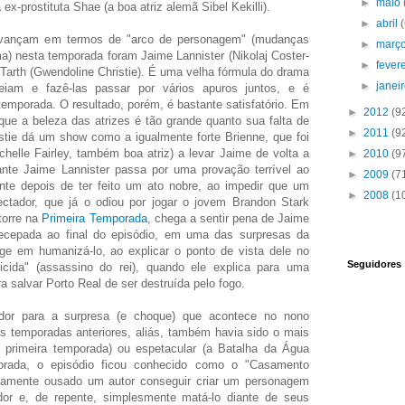
►
maio
 ex-prostituta Shae (a boa atriz alemã Sibel Kekilli).
►
abril
avançam em termos de "arco de personagem" (mudanças
►
març
a) nesta temporada foram Jaime Lannister (Nikolaj Coster-
►
fever
Tarth (Gwendoline Christie). É uma velha fórmula do drama
►
janei
iam e fazê-las passar por vários apuros juntos, e é
emporada. O resultado, porém, é bastante satisfatório. Em
►
2012
(9
que a beleza das atrizes é tão grande quanto sua falta de
►
2011
(9
istie dá um show como a igualmente forte Brienne, que foi
helle Fairley, também boa atriz) a levar Jaime de volta a
►
2010
(9
nte Jaime Lannister passa por uma provação terrível ao
►
2009
(7
mente depois de ter feito um ato nobre, ao impedir que um
►
2008
(1
ctador, que já o odiou por jogar o jovem Brandon Stark
torre na
Primeira Temporada
, chega a sentir pena de Jaime
ecepada ao final do episódio, em uma das surpresas da
nge em humanizá-lo, ao explicar o ponto de vista dele no
Seguidores
icida" (assassino do rei), quando ele explica para uma
a salvar Porto Real de ser destruída pelo fogo.
dor para a surpresa (e choque) que acontece no nono
s temporadas anteriores, aliás, também havia sido o mais
 primeira temporada) ou espetacular (a Batalha da Água
orada, o episódio ficou conhecido como o "Casamento
mamente ousado um autor conseguir criar um personagem
dor e, de repente, simplesmente matá-lo diante de seus