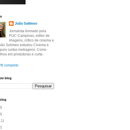
eu
João Solimeo
Jornalista formado pela
PUC-Campinas, editor de
imagens, crítico de cinema e
João Solimeo estudou Cinema e
lguns curtas metragens. Como
balhou em produtoras e curta-
fil completo
ste blog
blog
3)
3)
11)
2)