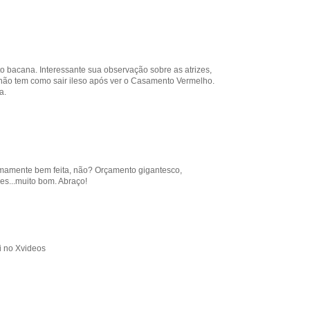
to bacana. Interessante sua observação sobre as atrizes,
não tem como sair ileso após ver o Casamento Vermelho.
a.
remamente bem feita, não? Orçamento gigantesco,
es...muito bom. Abraço!
li no Xvideos