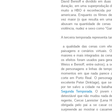
David Benioff e dividido em dua
duração, em uma superprodução d
muito a HBO é reconhecida por s
americana. Enquanto os filmes de
vez maior (o que resulta em uma
abusam na quantidade de cenas d
violência, nudez e sexo como "Ga
A terceira temporada representa t
a qualidade das cenas com efeit
paisagens e cenários virtuais. 
maiores e mais integrados às ce
os efeitos foram usados para gera
Weiss e Benioff, entre outros), a
de personagens e linhas de temp
momentos em que nada parece ac
corte em Porto Real. O personage
excelente Peter Dinklage), que se
por ter salvo a cidade na batalha
Segunda Temporada
. O jovem r
detestável que não mudou nada de
regente, Cercei Lannister (Lena 
obrigada pelo pai a se casar c
surpreende ao mostrar o casamen