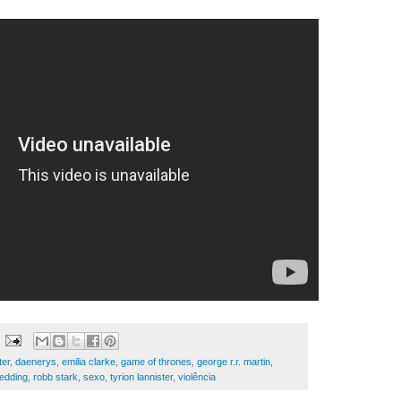
ter
,
daenerys
,
emilia clarke
,
game of thrones
,
george r.r. martin
,
edding
,
robb stark
,
sexo
,
tyrion lannister
,
violência