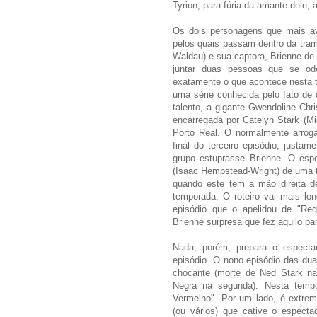
Tyrion, para fúria da amante dele, a
Os dois personagens que mais 
pelos quais passam dentro da tram
Waldau) e sua captora, Brienne de 
juntar duas pessoas que se ode
exatamente o que acontece nesta t
uma série conhecida pelo fato de 
talento, a gigante Gwendoline Chr
encarregada por Catelyn Stark (Mic
Porto Real. O normalmente arroga
final do terceiro episódio, justa
grupo estuprasse Brienne. O espe
(Isaac Hempstead-Wright) de uma 
quando este tem a mão direita d
temporada. O roteiro vai mais lo
episódio que o apelidou de "Reg
Brienne surpresa que fez aquilo par
Nada, porém, prepara o especta
episódio. O nono episódio das dua
chocante (morte de Ned Stark na
Negra na segunda). Nesta temp
Vermelho". Por um lado, é extre
(ou vários) que cative o especta