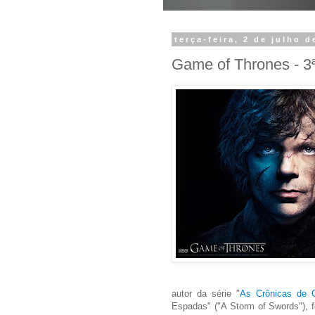
terça-feira, 2 de julho d
Game of Thrones - 3
autor da série "
As Crônicas de 
Espadas" ("A Storm of Swords"), f