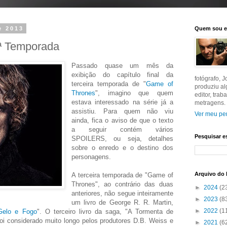
e 2013
Quem sou 
ª Temporada
Passado quase um mês da
exibição do capítulo final da
fotógrafo, 
terceira temporada de "
Game of
produziu a
Thrones
", imagino que quem
editor, tra
estava interessado na série já a
metragens.
assistiu. Para quem não viu
Ver meu per
ainda, fica o aviso de que o texto
a seguir contém vários
Pesquisar e
SPOILERS, ou seja, detalhes
sobre o enredo e o destino dos
personagens.
Arquivo do 
A terceira temporada de "Game of
Thrones", ao contrário das duas
►
2024
(2
anteriores, não segue inteiramente
►
2023
(8
um livro de George R. R. Martin,
►
2022
(1
Gelo e Fogo
". O terceiro livro da saga, "A Tormenta de
oi considerado muito longo pelos produtores D.B. Weiss e
►
2021
(6