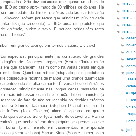
s temporadas. São dez episódios com quase uma hora de
►
2017
(2
a HBO ao custo aproximado de 50 milhões de dólares. Há
►
2016
(2
er um reduto de filmes e séries adultas na televisão
 Hollywood sofrem por terem que atingir um público cada
►
2015
(5
 infantilização crescente), a HBO ousa em produtos que
►
2014
(8
e violência, nudez e sexo. E poucas séries têm tanta
▼
2013
(8
me of Thrones".
►
deze
ambém um grande avanço em termos visuais. É visível
►
nove
►
outu
os especiais, principalmente na construção de grandes
►
sete
O dragões de Daenerys Targaryen (Emilia Clarke) estão
►
agos
nas em que aparecem, assim como há várias cenas em que
r multidões. Quanto ao roteiro (adaptado pelos produtores
▼
julho
 série consegue a façanha de manter uma grande quantidade
Tese 
o acontecendo simultaneamente. É verdade que há vários
Wolver
ontecer, principalmente nas longas cenas passadas na
A Esp
m mais interessante ainda é o anão Tyrion Lannister (o
 ressente do fato de não ter recebido os devidos créditos
O Hom
 contra Stannis Baratheon (Stephen Dillane), no final da
Meu M
ei Joffrey (Jack Gleeson) ainda é apenas um garoto
Truqu
sde que subiu ao trono. Igualmente detestável é a Rainha
Game 
Headey), que acaba vítima dos próprios esquemas ao ser
om Loras Tyrell. Falando em casamentos, a temporada
►
junh
to da jovem (e boba) Sansa Stark (Sophie Turner) com