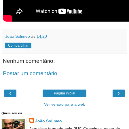
João Solimeo
às
14:20
Compartilhar
Nenhum comentário:
Postar um comentário
‹
›
Página inicial
Ver versão para a web
Quem sou eu
João Solimeo
Jornalista formado pela PUC-Campinas, editor de